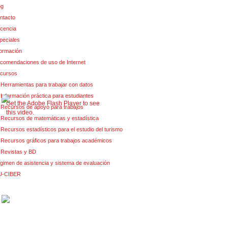
og
ntacto
cencia
peciales
formación
comendaciones de uso de Internet
cursos
Herramientas para trabajar con datos
Información práctica para estudiantes
Get the Adobe Flash Player to see
Recursos de apoyo para trabajos
this video.
Recursos de matemáticas y estadística
Recursos estadísticos para el estudio del turismo
Recursos gráficos para trabajos académicos
Revistas y BD
gimen de asistencia y sistema de evaluación
U-CIBER