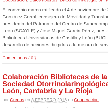
Cooperación
,
Datos abiertos
,
Datos de investigación
,
R
El convenio marco ratificado el 4 de noviembre de
González Corral, consejera de Movilidad y Transfor
presidenta del Patronato del Centro de Supercompu
León (SCAYLE) y José Miguel García Pérez, presi
Bibliotecas Universitarias de Castilla y León (BUCLE
desarrollo de acciones dirigidas a la mejora de serv
Comentarios { 0 }
Colaboración Bibliotecas de l
Sociedad Otorrinolaringológica
León, Cantabria y La Rioja
por
Gredos
en
8 FEBRERO 2016
en
Cooperación