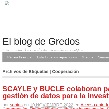
El blog de Gredos
Bitácora sobre el acceso abierto a la producción científica
Página Principal
Estado de los repositorios
Gredos
Semana
Archivos de Etiquetas | Cooperación
SCAYLE y BUCLE colaboran pa
gestión de datos para la inves
por
sonias
en
10 NOVIEMBRE 2022
en
Acceso abiert