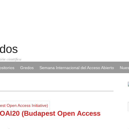
edos
ión científica
sitorios
Gredos
Semana Internacional del Acceso Abierto
Nues
BOAI20 (Budapest Open Access