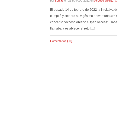
por
sonias
en
21 MARZO 2022
en
Acceso abierto
,
C
El pasado 14 de febrero de 2022 la Iniciativa 
cumplió y celebro su vigésimo aniversario #BOA
concepto “Acceso Abierto / Open Access”. Hac
llamaba a establecer el reto […]
Comentarios { 0 }