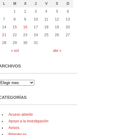
L
M
X
J
V
S
D
1
2
3
4
5
6
7
8
9
10
11
12
13
14
15
16
17
18
19
20
21
22
23
24
25
26
27
28
29
30
31
« oct
abr »
ARCHIVOS
CATEGORÍAS
Acceso abierto
Apoyo a la investigación
Avisos
Bibliotecas