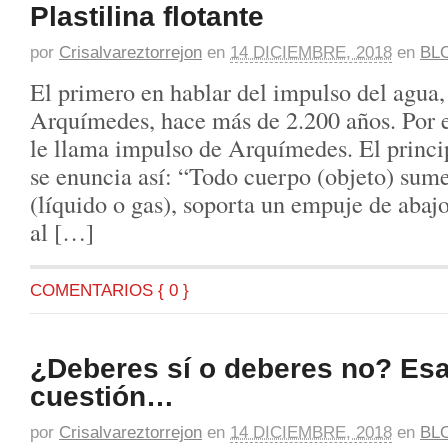
Plastilina flotante
por
Crisalvareztorrejon
en
14 DICIEMBRE, 2018
en
BL
El primero en hablar del impulso del agua, 
Arquímedes, hace más de 2.200 años. Por es
le llama impulso de Arquímedes. El princ
se enuncia así: “Todo cuerpo (objeto) sume
(líquido o gas), soporta un empuje de abajo
al […]
COMENTARIOS { 0 }
¿Deberes sí o deberes no? Esa
cuestión…
por
Crisalvareztorrejon
en
14 DICIEMBRE, 2018
en
BL