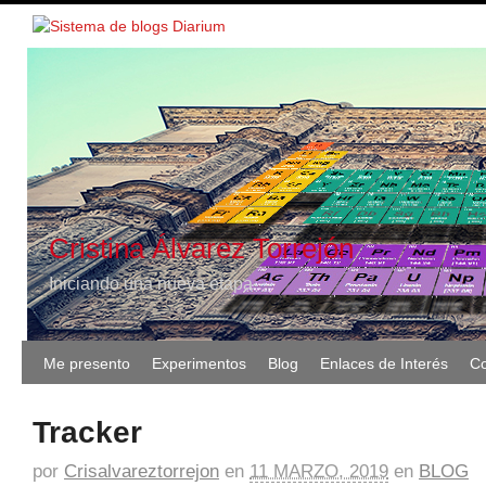
Cristina Álvarez Torrejón
Iniciando una nueva etapa
Me presento
Experimentos
Blog
Enlaces de Interés
Co
Tracker
por
Crisalvareztorrejon
en
11 MARZO, 2019
en
BLOG