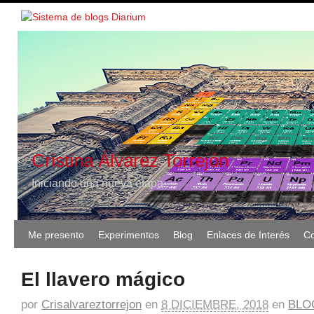
Cristina Álvarez Torrejón
Iniciando una nueva etapa
Me presento
Experimentos
Blog
Enlaces de Interés
Co
El llavero mágico
por
Crisalvareztorrejon
en
8 DICIEMBRE, 2018
en
BLO