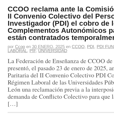
CCOO reclama ante la Comisión
II Convenio Colectivo del Pers
Investigador (PDI) el cobro de 
Complementos Autonómicos pa
están contratados temporalme
por
Ccoo
en
30 ENERO, 2025
en
CCOO
,
PDI
,
PDI FU
LABORAL
,
PIF
,
UNIVERSIDAD
La Federación de Enseñanza de CCOO de C
presentó, el pasado 23 de enero de 2025, a
Paritaria del II Convenio Colectivo PDI C
Régimen Laboral de las Universidades Públ
León una reclamación previa a la interpos
demanda de Conflicto Colectivo para que l
[…]