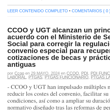
LEER CONTENIDO COMPLETO
•
COMENTARIOS { 0 
CCOO y UGT alcanzan un princ
acuerdo con el Ministerio de S
Social para corregir la regulac
convenio especial para recupe
cotizaciones de becas y prácti
antiguas
por
Ccoo
en
29 MAYO, 2024
en
CCOO
,
PDI
,
PDI FUN
LABORAL
,
PTGAS
,
PTGAS FUNCIONARIO
,
PTGAS L
- CCOO y UGT han impulsado múltiples me
reducir los costes del convenio, facilitar s
condiciones, así como a ampliar su duraci
normativo diseñado tras las reformas de p