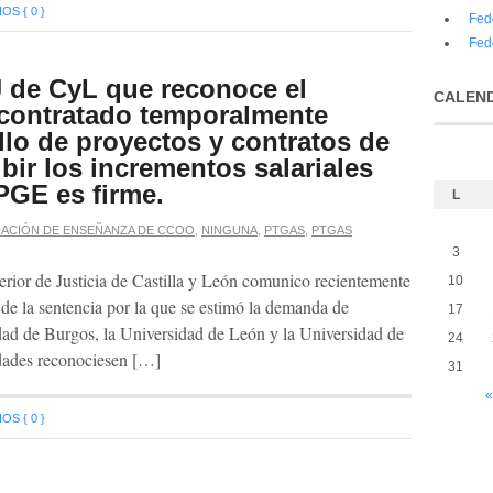
S { 0 }
Fed
Fed
J de CyL que reconoce el
CALEN
contratado temporalmente
llo de proyectos y contratos de
ibir los incrementos salariales
PGE es firme.
L
ACIÓN DE ENSEÑANZA DE CCOO
,
NINGUNA
,
PTGAS
,
PTGAS
3
erior de Justicia de Castilla y León comunico recientemente
10
a de la sentencia por la que se estimó la demanda de
17
idad de Burgos, la Universidad de León y la Universidad de
24
idades reconociesen […]
31
«
S { 0 }