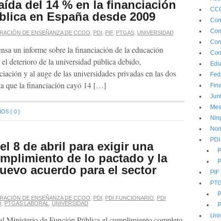
ída del 14 % en la financiación
CC
ública en España desde 2009
Com
Con
RACIÓN DE ENSEÑANZA DE CCOO
,
PDI
,
PIF
,
PTGAS
,
UNIVERSIDAD
Con
sa un informe sobre la financiación de la educación
Con
 el deterioro de la universidad pública debido,
Edu
nciación y al auge de las universidades privadas en las dos
Fed
ta que la financiación cayó 14 […]
Fin
Jun
Mes
S { 0 }
Nin
Nor
PDI
l 8 de abril para exigir una
P
cumplimiento de lo pactado y la
P
uevo acuerdo para el sector
PIF
PT
P
RACIÓN DE ENSEÑANZA DE CCOO
,
PDI
,
PDI FUNCIONARIO
,
PDI
O
,
PTGAS LABORAL
,
UNIVERSIDAD
P
Uni
 Ministerio de Función Pública el cumplimiento completo