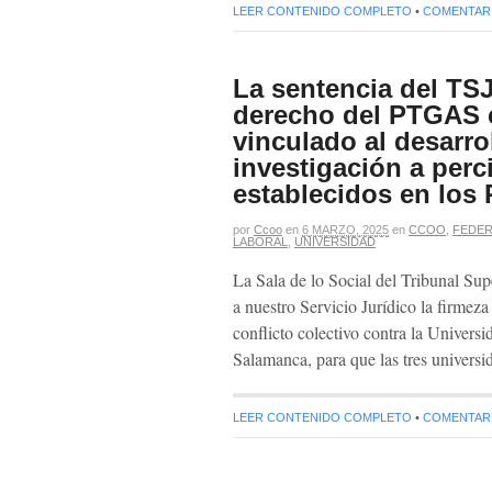
LEER CONTENIDO COMPLETO
•
COMENTARIO
La sentencia del TS
derecho del PTGAS 
vinculado al desarro
investigación a perc
establecidos en los 
por
Ccoo
en
6 MARZO, 2025
en
CCOO
,
FEDER
LABORAL
,
UNIVERSIDAD
La Sala de lo Social del Tribunal Sup
a nuestro Servicio Jurídico la firmez
conflicto colectivo contra la Univers
Salamanca, para que las tres univers
LEER CONTENIDO COMPLETO
•
COMENTARIO