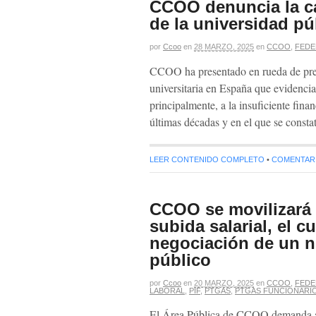
CCOO denuncia la ca
de la universidad p
por
Ccoo
en
28 MARZO, 2025
en
CCOO
,
FEDE
CCOO ha presentado en rueda de pren
universitaria en España que evidencia
principalmente, a la insuficiente fina
últimas décadas y en el que se consta
LEER CONTENIDO COMPLETO
•
COMENTARIO
CCOO se movilizará e
subida salarial, el 
negociación de un n
público
por
Ccoo
en
20 MARZO, 2025
en
CCOO
,
FEDE
LABORAL
,
PIF
,
PTGAS
,
PTGAS FUNCIONARI
El Área Pública de CCOO demanda al