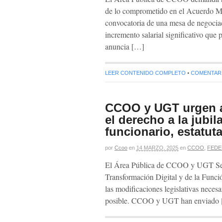
de lo comprometido en el Acuerdo Ma
convocatoria de una mesa de negociac
incremento salarial significativo que
anuncia […]
LEER CONTENIDO COMPLETO
•
COMENTARIO
CCOO y UGT urgen a
el derecho a la jubil
funcionario, estatuta
por
Ccoo
en
14 MARZO, 2025
en
CCOO
,
FEDE
El Área Pública de CCOO y UGT Servi
Transformación Digital y de la Funció
las modificaciones legislativas necesa
posible. CCOO y UGT han enviado