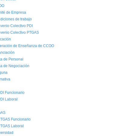
OO
ité de Empresa
diciones de trabajo
venio Colectivo PDI
venio Colectivo PTGAS
cación
eración de Enseñanza de CCOO
anciación
ta de Personal
a de Negociación
guna
mativa
DI Funcionario
DI Laboral
GAS
TGAS Funcionario
TGAS Laboral
versidad