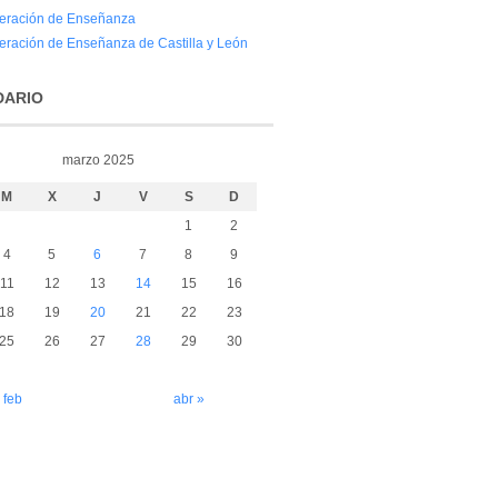
eración de Enseñanza
eración de Enseñanza de Castilla y León
DARIO
marzo 2025
M
X
J
V
S
D
1
2
4
5
6
7
8
9
11
12
13
14
15
16
18
19
20
21
22
23
25
26
27
28
29
30
 feb
abr »