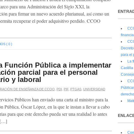
rco para una Administración del Siglo XXI, la
ENTRAD
ión para firmar un nuevo acuerdo plurianual, así como un
 permita recuperar el poder adquisitivo perdido. CCOO
CCO
financi
CCO
S { 0 }
Decreto
para el 
La 
 Función Pública a implementar
Castilla
ación parcial para el personal
Conseje
rio y laboral
CCO
Públicas
RACIÓN DE ENSEÑANZA DE CCOO
,
PDI
,
PIF
,
PTGAS
,
UNIVERSIDAD
derecho
cios Públicos han enviado una carta al ministro para la
Matr
n Pública, Óscar López, en la que le instan a llevar a cabo
rias para que este derecho pueda ser una realidad lo antes
ENLACE
 […]
Con