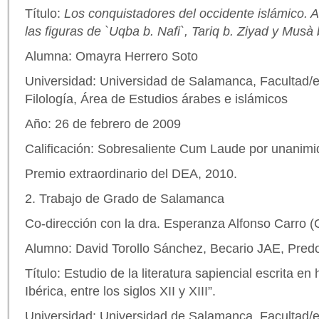
Título:
Los conquistadores del occidente islámico. An
las figuras de `Uqba b. N
a
fi`,
T
a
riq b. Ziy
a
d y M
u
sà 
Alumna: Omayra Herrero Soto
Universidad: Universidad de Salamanca, Facultad/e
Filología, Área de Estudios árabes e islámicos
Año: 26 de febrero de 2009
Calificación: Sobresaliente Cum Laude por unanim
Premio extraordinario del DEA, 2010.
2. Trabajo de Grado de Salamanca
Co-dirección con la dra. Esperanza Alfonso Carro
Alumno: David Torollo Sánchez, Becario JAE, Predo
Título: Estudio de la literatura sapiencial escrita e
Ibérica, entre los siglos XII y XIII”.
Universidad: Universidad de Salamanca, Facultad/e