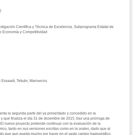
)
stigación Científica y Técnica de Excelencia, Subprograma Estatal de
de Economía y Competitividad
 Essaadi, Tetuán, Marruecos.
enta la segunda parte del ya presentado y concedido en la
y que finaliza el día 31 de diciembre de 2015, tras una prórroga de
El nuevo proyecto pretende continuar con la evaluación de la
ámico, tanto en sus versiones escritas como en la orales, dado que al
vado que aun queda mucho por hacer en el vasto campo hagiográfico