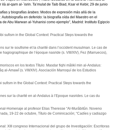
r ilà al-qarn al-`i
s
r
i
n. Ta’mul
a
t de Taib Biad
,
Ksar el Kebir, 29 de junio
afías y biografías árabes: Modos de expresión más allá de la
Autobiografía en deferido: la biografía oída del Maestro en el
a de Ab
u
Marw
a
n al-Yu
ha
nis
i
como ejemplo”,
Madrid: Instituto Egipcio
i sufism in the Global Context: Practical Steps towards the
ns sur le soufisme et la charité dans l’occident musulman. Le cas de
ce hagiographique de l’époque nasride (s. VIII/XIV), Fez (Marruecos),
oriscos en los textos Título: Masdar fiqhi mâlikï min al-Andalus:
n Bâq al-Amawî (s. VIII/XIV). Asociación Marroquí de los Estudios
 sufism in the Global Context: Practical Steps towards the
nes sur la charité en al-Andalus à l’Epoque nasrides. Le cas du
onal-Homenaje al profesor Elias Theresse “Al-Murâbitûn. Noveno
nada, 19-22 de octubre, Título de Cominicación; “Cadíes y cadiazgo
al: XIII congreso Internacional del grupo de Investigación: Escritoras