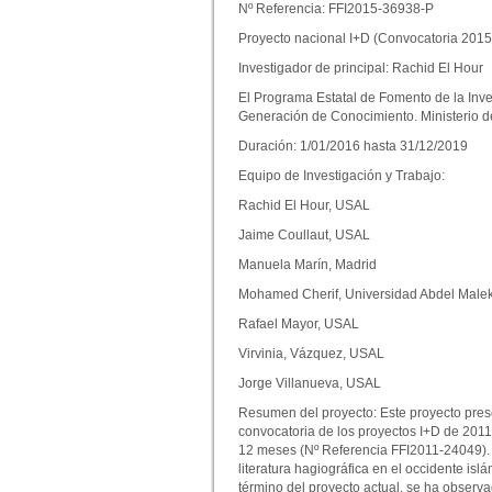
Nº Referencia: FFI2015-36938-P
Proyecto nacional I+D (Convocatoria 2015
Investigador de principal: Rachid El Hour
El Programa Estatal de Fomento de la Inve
Generación de Conocimiento. Ministerio 
Duración: 1/01/2016 hasta 31/12/2019
Equipo de Investigación y Trabajo:
Rachid El Hour, USAL
Jaime Coullaut, USAL
Manuela Marín, Madrid
Mohamed Cherif, Universidad Abdel Malek
Rafael Mayor, USAL
Virvinia, Vázquez, USAL
Jorge Villanueva, USAL
Resumen del proyecto: Este proyecto pres
convocatoria de los proyectos I+D de 2011 
12 meses (Nº Referencia FFI2011-24049). 
literatura hagiográfica en el occidente isl
término del proyecto actual, se ha obser