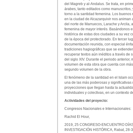
del Magreb y al-Andalus. Se trata, en prime
árabes, tanto editados como manuscritos, 
torno a la santidad femenina. Los buenos 
en la ciudad de Alcazarquivir nos animan 
del norte de Marruecos, Larache y Arcila,
femenina de mayor interés. Basándonos en
histórica de estas dos ciudades a su vez
de la época del protectorado. En tercer lug
documentación reunida, con especial énfasi
tradiciones hagiográficas que se extiende
recuperar textos aún inéditos a través de s
del siglo XIV. Durante el periodo anterior, 
volumen de esta obra que cuenta con más d
segundo volumen de la obra.
El fenómeno de la santidad en el Islam occi
una de las más poderosas y significativas 
proyecciones que llegan hasta la actualida
individuales y colectivas, en un contexto d
Actividades del proyecto:
Congresos Nacionales e Internacionales:
Rachid El Hour,
2019, 25 CONGRESO-ENCUENTRO DÍAS
INVESTIGACIÓN HISTÓRICA, Rabat, 28-