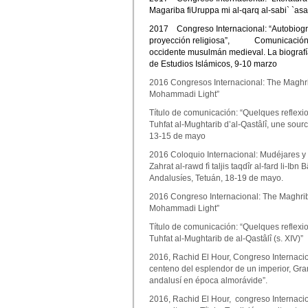
Mag
a
riba f
iU
r
u
pp
a
mi al-qarq al-s
a
bi` `a
s
a
2017
Congreso Internacional: “Autobiogr
proyección religiosa”,
Comunicación: 
occidente musulmán medieval. La biografí
de Estudios Islámicos, 9-10 marzo
2016 Congresos Internacional: The Maghrib
Mohammadi Light”
Título de comunicación: “Quelques reflexio
Tuhfat al-Mughtarib d’al-Qastâlî, une sour
13-15 de mayo
2016 Coloquio Internacional: Mudéjares y m
Zahrat al-rawd fì taljis taqdîr al-fard li-Ib
Andalusíes, Tetuán, 18-19 de mayo.
2016 Congreso Internacional: The Maghribi
Mohammadi Light”
Título de comunicación: “Quelques reflexio
Tuhfat al-Mughtarib de al-Qastâlî (s. XIV)”
2016, Rachid El Hour, Congreso Internaci
centeno del esplendor de un imperior, Gra
andalusí en época almorávide”.
2016, Rachid El Hour, congreso Internacion