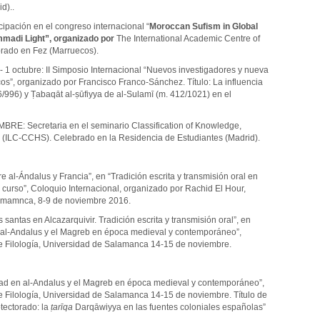
d)..
ipación en el congreso internacional “
Moroccan Sufism in Global
madi Light”, organizado por
The International Academic Centre of
brado en Fez (Marruecos).
 1 octubre: II Simposio Internacional “Nuevos investigadores y nueva
os”, organizado por Francisco Franco-Sánchez. Título: La influencia
/996) y Ṭabaqāt al-ṣūfiyya de al-Sulamī (m. 412/1021) en el
RE: Secretaria en el seminario Classification of Knowledge,
e (ILC-CCHS). Celebrado en la Residencia de Estudiantes (Madrid).
 al-Ándalus y Francia”, en “Tradición escrita y transmisión oral en
curso”, Coloquio Internacional, organizado por Rachid El Hour,
lamamnca, 8-9 de noviembre 2016.
santas en Alcazarquivir. Tradición escrita y transmisión oral”, en
 al-Andalus y el Magreb en época medieval y contemporáneo”,
e Filología, Universidad de Salamanca 14-15 de noviembre.
dad en al-Andalus y el Magreb en época medieval y contemporáneo”,
e Filología, Universidad de Salamanca 14-15 de noviembre. Título de
tectorado: la
ṭarīqa
Darqāwiyya en las fuentes coloniales españolas”