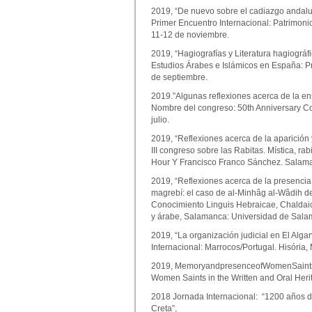
2019, “De nuevo sobre el cadiazgo andalusi
Primer Encuentro Internacional: Patrimonio
11-12 de noviembre.
2019, “Hagiografías y Literatura hagiográ
Estudios Árabes e Islámicos en España: P
de septiembre.
2019.”Algunas reflexiones acerca de la en
Nombre del congreso: 50th Anniversary C
julio.
2019, “Reflexiones acerca de la aparición 
III congreso sobre las Rabitas. Mística, ra
Hour Y Francisco Franco Sánchez. Salam
2019, “Reflexiones acerca de la presencia d
magrebí: el caso de al-Minhâg al-Wâdih de
Conocimiento Linguis Hebraicae, Chaldaic
y árabe, Salamanca: Universidad de Sal
2019, “La organización judicial en El Alg
Internacional: Marrocos/Portugal. Hisória,
2019, MemoryandpresenceofWomenSaintsof
Women Saints in the Written and Oral Heri
2018 Jornada Internacional: “1200 años de
Creta”,