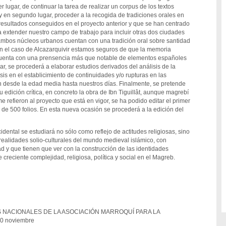
r lugar, de continuar la tarea de realizar un corpus de los textos
y en segundo lugar, proceder a la recogida de tradiciones orales en
resultados conseguidos en el proyecto anterior y que se han centrado
a extender nuestro campo de trabajo para incluir otras dos ciudades
 ambos núcleos urbanos cuentan con una tradición oral sobre santidad
 el caso de Alcazarquivir estamos seguros de que la memoria
 cuenta con una prensencia más que notable de elementos españoles
ar, se procederá a elaborar estudios derivados del análisis de la
s en el establicimiento de continuidades y/o rupturas en las
n desde la edad media hasta nuestros días. Finalmente, se pretende
u edición crítica, en concreto la obra de Ibn Tiguillât, aunque magrebí
me refieron al proyecto que está en vigor, se ha podido editar el primer
e 500 folios. En esta nueva ocasión se procederá a la edición del
dental se estudiará no sólo como reflejo de actitudes religiosas, sino
realidades solio-culturales del mundo medieval islámico, con
d y que tienen que ver con la construcción de las identidades
e creciente complejidad, religiosa, política y social en el Magreb.
 NACIONALES DE LA ASOCIACIÓN MARROQUÍ PARA LA
30 noviembre