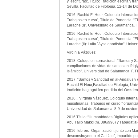
y escrituras:, Título: Tradición escrita y 
Sevilla, Facultad de Filología, 12-14 de D
2016, Rachid El Hour, Coloquio Internaciona
Trabajos en curso”, Título de Ponencia: “E
Larache (I)”, Universidad de Salamanca, F.
2016, Rachid El Hour, Coloquio Internaciona
Trabajos en curso”, Título de Ponencia: “E
Larache (II): Lalla `Aysa qandisha”, Unive
Virginia Vázquez
2018, Coloquio internacional: “Santos y Sa
compilaciones de vidas de santos en Ifriqiy
islámico”. Universidad de Salamanca, F. F
2017, “Santos y Santidad en al-Andalus y
Rachid El Hour,Facultad de Filología, Un
tradición hagiográfica perdida del Occiden
2016, . Virginia Vázquez, Coloquio internac
musulmanas. Trabajos en curso,” organizad
Universidad de Salamanca, 8-9 de noviem
2016 Título: “Humanidades Digitales aplic
Abū Ṭālib Makkī (m. 386/996) y Ṭabaqāt al-ṣ
2016, febrero: Organización, junto con Mar
desconstruyendo el Califato”, impartido p