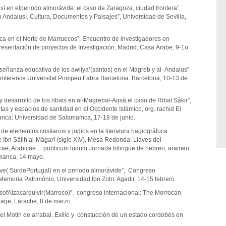
́ en elperiodo almorávide: el caso de Zaragoza, ciudad frontera”,
 Andalusí. Cultura, Documentos y Paisajes”, Universidad de Sevilla,
fica en el Norte de Marruecos”, Encuentro de investigadores en
resentación de proyectos de Investigación, Madrid: Casa Árabe, 9-1o
señanza educativa de los awliya’(santos) en el Magreb y al- Andalus”
onference Universitat Pompeu Fabra Barcelona. Barcelona, 10-13 de
y desarrollo de los ribats en al-Magrebal-Aqsà:el caso de Ribat Sâkir”,
bitas y espacios de santidad en el Occidente Islámico, org. rachid El
anca: Universidad de Salamamca, 17-18 de junio.
e elementos cristianos y judios en la literatura hagiográfuca
 Ibn Sâlih al-Mâgarî (siglo XIV). Mesa Redonda: Llaves del
ae, Arabicae… publicum ludum Jornada trilingüe de hebreo, arameo
amanca, 14 mayo.
arve( SurdePortugal) en el periodo almorávide”, Congreso
 Memoria Património, Universidad Ibn Zohr, Agadir, 14-15 febrero.
Alzacarquivir(Marroco)”, congreso internacional: The Morrocan
tage, Larache, 8 de marzo.
l Motín de arrabal. Exilio y constucción de un estado cordobés en