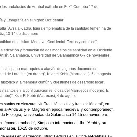
e los andalusíes de Arrabal exiliado en Fez”, Córdoba 17 de
ía y Etnografía en el Mgreb Occidental”
Lalla `Aysa al-Jadra, figura emblemática de la santidad femenina de
diz, 13-14 de diciembre
antidad en el islam Medieval Occidental. Textos y contexto”,
 la edcación y formación de dos modelos de santidad en el Ocidente
hânisî”, Salamanca, Universidad de Salamamnca 6-7 de noviembre.
ones hispano-marroquíes a atarvés de algunos documentos.
dad de Larache (en árabe)”, Ksar el Kebir (Marruecos), 5 de agosto.
histórico y la memoria cumún y cuestiones de desarrollo local”,
es y santos en la configuración religiosa del Marruecos moderno. El
 árabe)”, Ksar El Kebir (Marrecos), 4 de agosto
 santas en Alcazarquivir. Tradición escrita y transmisión oral”, en
 en al-Andalus y el Magreb en época medieval y contemporáneo”,
 de Filología, Universidad de Salamanca 14-15 de noviembre.
 en época almohade”,
Simposio internacional: Ibn `Arabî y su
onaster, 13-15 de octubre.
a de Viajes en Marruecos”, T
itulo: Lecturas en la Obra al-Ra
hha
la al-