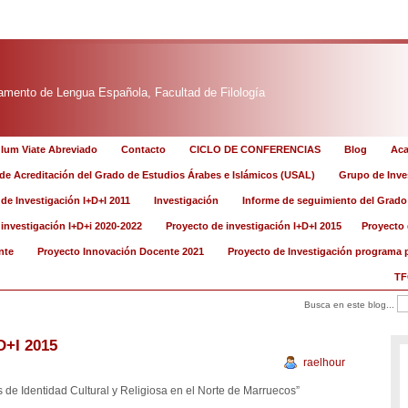
amento de Lengua Española, Facultad de Filología
ulum Viate Abreviado
Contacto
CICLO DE CONFERENCIAS
Blog
Aca
de Acreditación del Grado de Estudios Árabes e Islámicos (USAL)
Grupo de Inve
de Investigación I+D+I 2011
Investigación
Informe de seguimiento del Grado
investigación I+D+i 2020-2022
Proyecto de investigación I+D+I 2015
Proyecto 
nte
Proyecto Innovación Docente 2021
Proyecto de Investigación programa 
TF
Busca en este blog...
D+I 2015
raelhour
es de Identidad Cultural y Religiosa en el Norte de Marruecos”