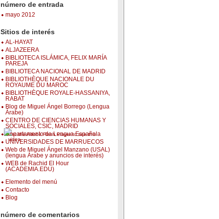
número de entrada
mayo 2012
Sitios de interés
AL-HAYAT
ALJAZEERA
BIBLIOTECA ISLÁMICA, FELIX MARÍA
PAREJA
BIBLIOTECA NACIONAL DE MADRID
BIBLIOTHÈQUE NACIONALE DU
ROYAUME DU MAROC
BIBLIOTHÈQUE ROYALE-HASSANIYA,
RABAT
Blog de Miguel Ángel Borrego (Lengua
Árabe)
CENTRO DE CIENCIAS HUMANAS Y
SOCIALES, CSIC, MADRID
Departamento de Lengua Española
Get the Adobe Flash Player to see this
video.
UNIVERSIDADES DE MARRUECOS
Web de Miguel Ángel Manzano (USAL)
(lengua Árabe y anuncios de interés)
WEB de Rachid El Hour
(ACADEMIA.EDU)
Elemento del menú
Contacto
Blog
número de comentarios