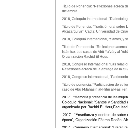
Título de Ponencia: “Reflexiones acreca d
diciembre.
2018, Coloquio Internacional: “Dialectolog
Título de Ponencia: “Tradición oral sobre 
Alcazarquivir”, Cádiz: Universidad de Cña
2018, Coloquio Internacional, “Santos, y s
Título de Pomnencia: “Reflexiones acerca
Islámico. Los casos de Abû Ya`zà y al-Yu
Organización Rachid El Hour.
2018, Congreso Internacional “Las relaci
Reflexiones acreca de la entrega de la ciu
2018, Congreso Internacional, “Patrimonio 
Título de ponencia: “Participación de sufí
caso de Abû l-Mahâsin al-Ffihrî al-Fâsi (en
2017
“Memoria y presencia de las mujeres
Coloquio Nacional: “Santos y Santidad
organizado por Rachid El Hour,
Facultad
Enseñanza y centros de saber
2017
“
época”, Organización Fátima Rodán, Alm
2017
Congreso Internacional: “Literatur