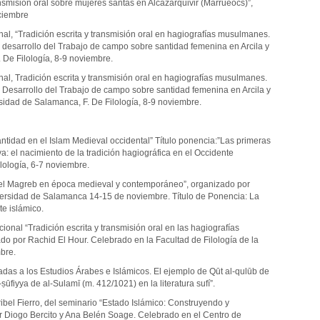
transmisión oral sobre mujeres santas en Alcazarquivir (Marrueocs)”,
iciembre
l, “Tradición escrita y transmisión oral en hagiografías musulmanes.
l desarrollo del Trabajo de campo sobre santidad femenina en Arcila y
 De Filología, 8-9 noviembre.
l, Tradición escrita y transmisión oral en hagiografías musulmanes.
l Desarrollo del Trabajo de campo sobre santidad femenina en Arcila y
rsidad de Salamanca, F. De Filología, 8-9 noviembre.
ntidad en el Islam Medieval occidental” Título ponencia:”Las primeras
a: el nacimiento de la tradición hagiográfica en el Occidente
ilología, 6-7 noviembre.
 el Magreb en época medieval y contemporáneo”, organizado por
iversidad de Salamanca 14-15 de noviembre. Título de Ponencia: La
te islámico.
ional “Tradición escrita y transmisión oral en las hagiografías
o por Rachid El Hour. Celebrado en la Facultad de Filología de la
bre.
adas a los Estudios Árabes e Islámicos. El ejemplo de Qūt al-qulūb de
ūfiyya de al-Sulamī (m. 412/1021) en la literatura sufí”.
ibel Fierro, del seminario “Estado Islámico: Construyendo y
or Diogo Bercito y Ana Belén Soage. Celebrado en el Centro de