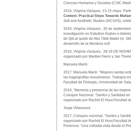
Ciencias Humanas y Sociales (CSIC-Madri
2016, Virginia Vázquez, 13-15 mayo: Partic
Context: Practical Steps Towards Muham
Sufi and Aesthetic Studies (IACSAS), cele
2016, Virginia Vázquez, 30 de septiembre-
investigación en Estudios Árabes e Islámic
de Qūt al-qulūb de Abū Ṭālib Makkī (m. 386
desarrollo de la literatura sufí.
2016, Virginia Vázquez, 28-29 DE NOVIEMB
organizado por Maribel Fierro y Jan Thiel
Manuela Marín:
2017. Manuela Marín: “Mujeres santas entre
las hagiografías musulmanas. Trabajos en 
Facultad de Filología, Universidad de Sa
2016, “Memoria y presencia de las mujeres 
Coloquio Nacional: “Santos y Santidad en
organizado por Rachid El Hour,Facultad d
Jorge Villanueva
2017, Coloquio nacional, “Santos y Santi
organizado por Rachid El Hour,Facultad d
Ponencia: “Una cofradía vista desde el Pro