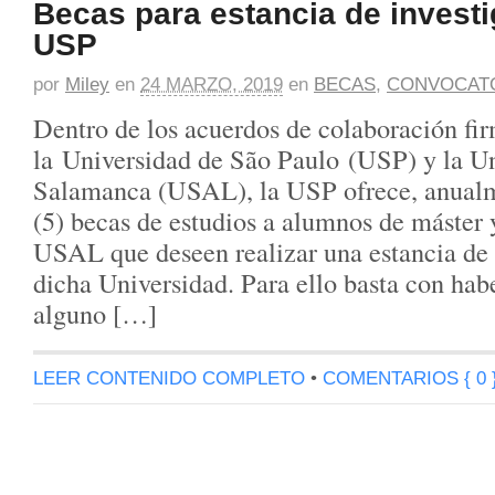
Becas para estancia de investi
USP
por
Miley
en
24 MARZO, 2019
en
BECAS
,
CONVOCAT
Dentro de los acuerdos de colaboración fi
la Universidad de São Paulo (USP) y la U
Salamanca (USAL), la USP ofrece, anualm
(5) becas de estudios a alumnos de máster 
USAL que deseen realizar una estancia de 
dicha Universidad. Para ello basta con hab
alguno […]
LEER CONTENIDO COMPLETO
•
COMENTARIOS { 0 