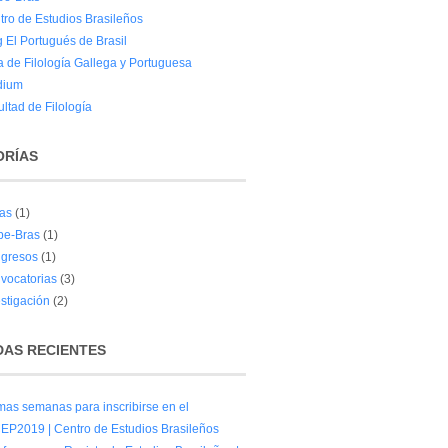
tro de Estudios Brasileños
g El Portugués de Brasil
a de Filología Gallega y Portuguesa
dium
ltad de Filología
ORÍAS
as
(1)
pe-Bras
(1)
gresos
(1)
vocatorias
(3)
estigación
(2)
AS RECIENTES
imas semanas para inscribirse en el
P2019 | Centro de Estudios Brasileños