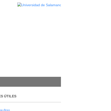
S ÚTILES
pe-Bras