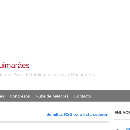
Guimarães
erna | Área de Filología Gallega y Portuguesa
nes
Congresos
Nube de palabras
Contacto
ENLACE
Semillas RSS para esta sección
Cel