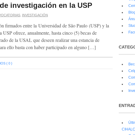
de investigación en la USP
Cen
Blo
VOCATORIAS
,
INVESTIGACIÓN
Áre
ón firmados entre la Universidad de São Paulo (USP) y la
Stu
 USP ofrece, anualmente, hasta cinco (5) becas de
Facu
rado de la USAL que deseen realizar una estancia de
ara ello basta con haber participado en alguno […]
CATEG
S { 0 }
Bec
Cel
Con
Con
Inv
ENTRAD
Últ
CIHALCE