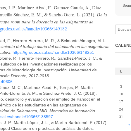
Segu
os, J. P., Martínez Abad, F., Gamazo García, A., Díaz
Torrecilla Sánchez, E. M., & Sancho Otero, L. (2021).
De la
escape room para la docencia en las asignaturas de
//gredos.usal.es/handle/10366/149182
d, F., Herrero Herrero, M. R., & Belmonte Almagro, M. L.
CALEN
iento del trabajo diario del estudiante en las asignaturas
cativa
.
https://gredos.usal.es/handle/10366/149251
lomé, P., Herrero-Herrero, R., Sánchez-Prieto, J. C., &
esultados de las investigaciones realizadas por los
ras de Metodología de Investigación.
Universidad de
L
ación Docente, 2017-2018
.
/140606
3
z, M. C., Martínez-Abad, F., Torrijos, P., Martín-
 Pinto-Llorente, A. M., & Sánchez-Prieto, J. C. (2018).
10
ño, desarrollo y evaluación del empleo de Kahoot en el
17
démico de los estudiantes en las asignaturas de
24
sidad de Salamanca
,
MID. Memorias de Innovación
.usal.es/handle/10366/138597
31
J. P., Martín-López, J. L., & Martín-Bartolomé, P. (2017).
«
pped Classroom en prácticas de análisis de datos: