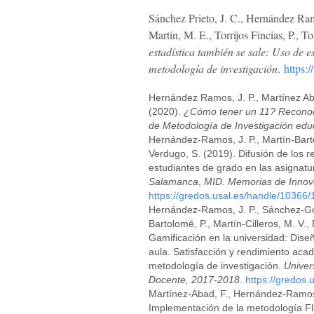
Sánchez Prieto, J. C., Hernández Ram
Martín, M. E., Torrijos Fincias, P., 
estadística también se sale: Uso de 
metodología de investigación
.
https:
Hernández Ramos, J. P., Martínez Aba
(2020).
¿Cómo tener un 11? Reconocim
de Metodología de Investigación edu
Hernández-Ramos, J. P., Martín-Barto
Verdugo, S. (2019). Difusión de los r
estudiantes de grado en las asignatu
Salamanca
,
MID. Memorias de Innov
https://gredos.usal.es/handle/10366
Hernández-Ramos, J. P., Sánchez-Góme
Bartolomé, P., Martín-Cilleros, M. V.,
Gamificación en la universidad: Dise
aula. Satisfacción y rendimiento aca
metodología de investigación.
Univer
Docente, 2017-2018
.
https://gredos
Martínez-Abad, F., Hernández-Ramos, 
Implementación de la metodología Fli