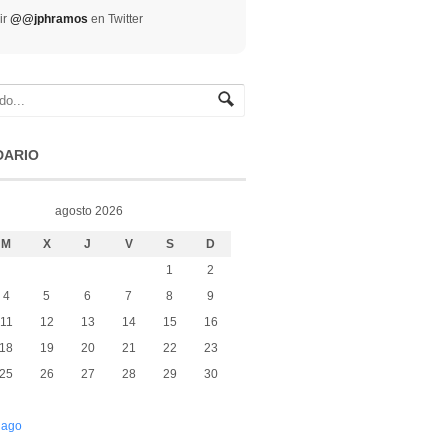
ir
@@jphramos
en Twitter
DARIO
agosto 2026
M
X
J
V
S
D
1
2
4
5
6
7
8
9
11
12
13
14
15
16
18
19
20
21
22
23
25
26
27
28
29
30
 ago