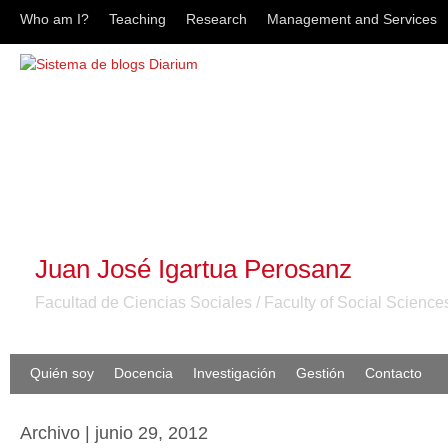
Who am I?
Teaching
Research
Management and Services
Juan José Igartua Perosanz
Facultad de Ciencias Sociales / Faculty of Social Science
Quién soy
Docencia
Investigación
Gestión
Contacto
Archivo | junio 29, 2012