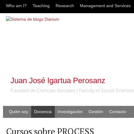
Who am I?
Teaching
Research
Management and Services
Juan José Igartua Perosanz
Facultad de Ciencias Sociales / Faculty of Social Science
Quién soy
Docencia
Investigación
Gestión
Contacto
Cursos sobre PROCESS