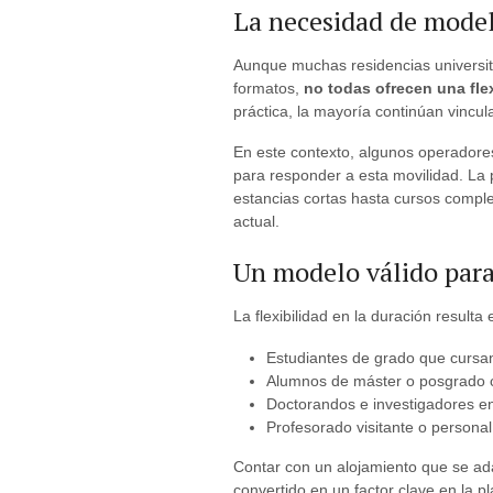
La necesidad de model
Aunque muchas residencias universit
formatos,
no todas ofrecen una flex
práctica, la mayoría continúan vincu
En este contexto, algunos operador
para responder a esta movilidad. La 
estancias cortas hasta cursos compl
actual.
Un modelo válido para 
La flexibilidad en la duración result
Estudiantes de grado que cursa
Alumnos de máster o posgrado c
Doctorandos e investigadores en
Profesorado visitante o person
Contar con un alojamiento que se adap
convertido en un factor clave en la p