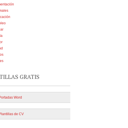
mentación
males
cación
leo
ar
da
or
ud
ios
jes
TILLAS GRATIS
Portadas Word
Plantillas de CV