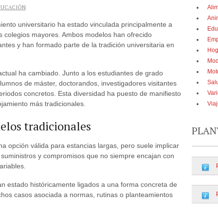
DUCACIÓN
Ali
Ani
ento universitario ha estado vinculada principalmente a
Edu
los colegios mayores. Ambos modelos han ofrecido
Emp
ntes y han formado parte de la tradición universitaria en
Hog
Mo
Mot
actual ha cambiado. Junto a los estudiantes de grado
Sal
alumnos de máster, doctorandos, investigadores visitantes
Var
riodos concretos. Esta diversidad ha puesto de manifiesto
ojamiento más tradicionales.
Via
elos tradicionales
PLAN
a opción válida para estancias largas, pero suele implicar
de suministros y compromisos que no siempre encajan con
ariables.
an estado históricamente ligados a una forma concreta de
uchos casos asociada a normas, rutinas o planteamientos