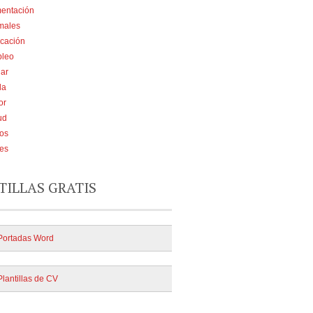
mentación
males
cación
leo
ar
da
or
ud
ios
jes
TILLAS GRATIS
Portadas Word
Plantillas de CV