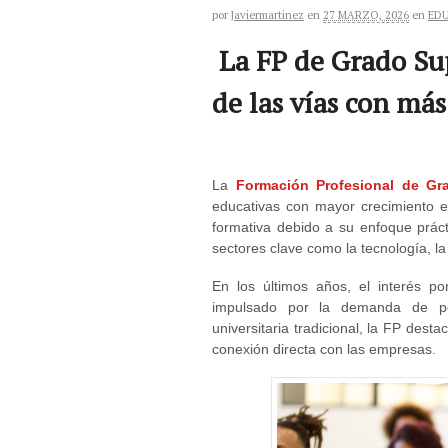
por
Javiermartinez
en
27 MARZO, 2026
en
ED
La FP de Grado Su
de las vías con má
La
Formación Profesional de Gr
educativas con mayor crecimiento 
formativa debido a su enfoque práct
sectores clave como la tecnología, la 
En los últimos años, el interés po
impulsado por la demanda de perf
universitaria tradicional, la FP des
conexión directa con las empresas.