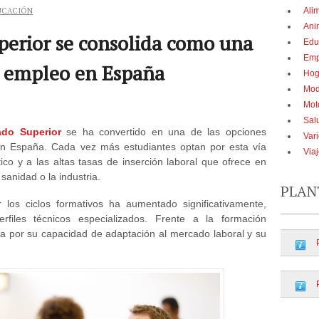
UCACIÓN
Ali
Ani
perior se consolida como una
Edu
Emp
s empleo en España
Hog
Mo
Mot
Sal
ado Superior
se ha convertido en una de las opciones
Var
en España. Cada vez más estudiantes optan por esta vía
Via
ico y a las altas tasas de inserción laboral que ofrece en
sanidad o la industria.
PLAN
r los ciclos formativos ha aumentado significativamente,
iles técnicos especializados. Frente a la formación
taca por su capacidad de adaptación al mercado laboral y su