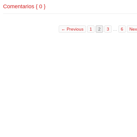
Comentarios { 0 }
← Previous
1
2
3
…
6
Nex