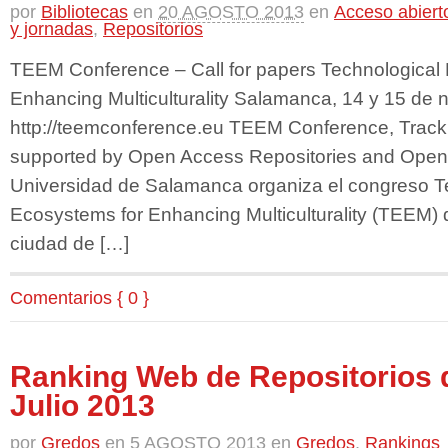
por
Bibliotecas
en
20 AGOSTO 2013
en
Acceso abiert
y jornadas
,
Repositorios
TEEM Conference – Call for papers Technological
Enhancing Multiculturality Salamanca, 14 y 15 de
http://teemconference.eu TEEM Conference, Track 
supported by Open Access Repositories and Open
Universidad de Salamanca organiza el congreso T
Ecosystems for Enhancing Multiculturality (TEEM) 
ciudad de […]
Comentarios { 0 }
Ranking Web de Repositorios 
Julio 2013
por
Gredos
en
5 AGOSTO 2013
en
Gredos
,
Rankings