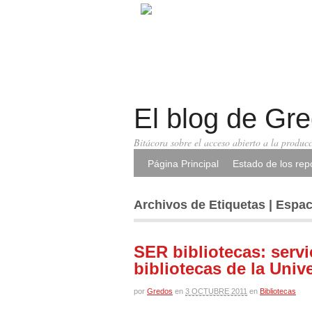
El blog de Gr
Bitácora sobre el acceso abierto a la producc
Página Principal
Estado de los repo
Archivos de Etiquetas | Espa
SER bibliotecas: servi
bibliotecas de la Uni
por
Gredos
en
3 OCTUBRE 2011
en
Bibliotecas