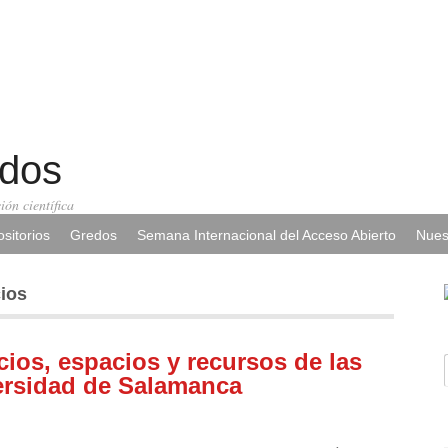
edos
ión científica
sitorios
Gredos
Semana Internacional del Acceso Abierto
Nues
cios
cios, espacios y recursos de las
versidad de Salamanca