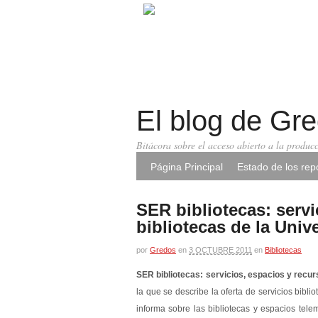
El blog de Gr
Bitácora sobre el acceso abierto a la producc
Página Principal
Estado de los repo
SER bibliotecas: servi
bibliotecas de la Uni
por
Gredos
en
3 OCTUBRE 2011
en
Bibliotecas
SER bibliotecas: servicios, espacios y recu
la que se describe la oferta de servicios bibl
informa sobre las bibliotecas y espacios tele