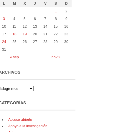
L
M
X
J
V
S
D
1
2
3
4
5
6
7
8
9
10
11
12
13
14
15
16
17
18
19
20
21
22
23
24
25
26
27
28
29
30
31
« sep
nov »
ARCHIVOS
CATEGORÍAS
Acceso abierto
Apoyo a la investigación