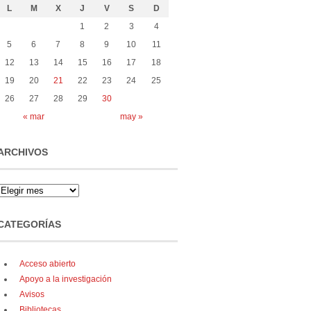
L
M
X
J
V
S
D
1
2
3
4
5
6
7
8
9
10
11
12
13
14
15
16
17
18
19
20
21
22
23
24
25
26
27
28
29
30
« mar
may »
ARCHIVOS
CATEGORÍAS
Acceso abierto
Apoyo a la investigación
Avisos
Bibliotecas