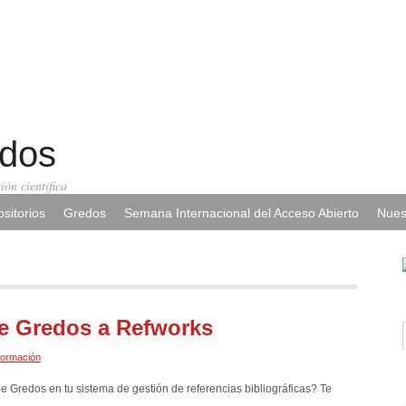
edos
ión científica
sitorios
Gredos
Semana Internacional del Acceso Abierto
Nues
de Gredos a Refworks
formación
 Gredos en tu sistema de gestión de referencias bibliográficas? Te