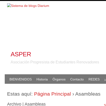
ASPER
Asociación Progresista de Estudiantes Renovadores
BIENVENIDOS
Historia
Órganos
Contacto
REDES
¡
Estas aquí:
Página Principal
›
Asambleas
Archivo | Asambleas
S