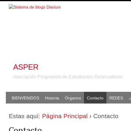
ASPER
Asociación Progresista de Estudiantes Renovadores
BIENVENIDOS
Historia
Órganos
Contacto
REDES
¡
Estas aquí:
Página Principal
›
Contacto
Contacto