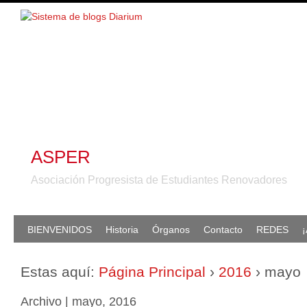
ASPER
Asociación Progresista de Estudiantes Renovadores
BIENVENIDOS
Historia
Órganos
Contacto
REDES
¡
Estas aquí:
Página Principal
›
2016
›
mayo
Archivo | mayo, 2016