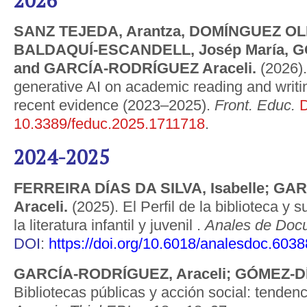
2026
SANZ TEJEDA, Arantza, DOMÍNGUEZ OLL
BALDAQUÍ-ESCANDELL, Josép María, G
and GARCÍA-RODRÍGUEZ Araceli.
(2026).
generative AI on academic reading and writin
recent evidence (2023–2025).
Front. Educ.
D
10.3389/feduc.2025.1711718
.
2024-2025
FERREIRA DÍAS DA SILVA, Isabelle; G
Araceli.
(2025). El Perfil de la biblioteca y 
la literatura infantil y juvenil .
Anales de Doc
DOI
:
https://doi.org/10.6018/analesdoc.603
GARCÍA-RODRÍGUEZ, Araceli; GÓMEZ-DÍ
Bibliotecas públicas y acción social: tenden