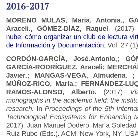
2016-2017
MORENO MULAS, María. Antonia., G
Araceli., GÓMEZ-DÍAZ, Raquel
. (2017
nube: cómo organizar un club de lectura vir
de Información y Documentación
.
Vol. 27 (1
CORDÓN-GARCÍA, José.Antonio,; GÓM
GARCÍA-RODRÍGUEZ, Araceli; MERCH
Javier.; MANGAS-VEGA, Almudena. ;
MÚÑOZ-RICO, María.; FERNÁNDEZ-LUQU
RAMOS-ALONSO, Alberto.
(2017)
Vi
monographs in the academic field: the instit
research.
In
Proceedings of the 5th Interna
Technological Ecosystems for Enhancing Mul
2017), Juan Manuel Dodero, María Soledad I
Ruiz Rube (Eds.). ACM, New York, NY, USA, 