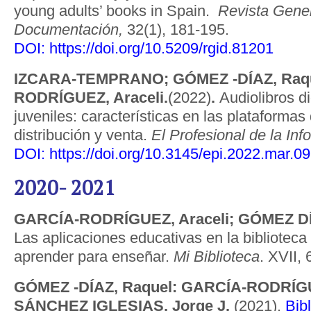
young adults’ books in Spain.
Revista Gener
Documentación,
32(1), 181-195.
DOI:
https://doi.org/10.5209/rgid.81201
IZCARA-TEMPRANO; GÓMEZ -DÍAZ, Raqu
RODRÍGUEZ, Araceli.
(2022)
.
Audiolibros di
juveniles: características en las plataforma
distribución y venta.
El Profesional de la Inf
DOI:
https://doi.org/10.3145/epi.2022.mar.09
2020- 2021
GARCÍA-RODRÍGUEZ, Araceli; GÓMEZ DÍ
Las aplicaciones educativas en la biblioteca 
aprender para enseñar.
Mi Biblioteca
. XVII, 
GÓMEZ -DÍAZ, Raquel: GARCÍA-RODRÍGUE
SÁNCHEZ IGLESIAS, Jorge J.
(2021).
Bib