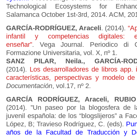
Technological Ecosystems for Enhancing
Salamanca October 1st-3rd, 2014. ACM, 201
GARCÍA-RODRÍGUEZ, Araceli
. (2014).
“Ap
infantil y competencias digitales:
enseñar”
. Vega Journal. Periodico di C
Formazione Universitaria, vol. X, nº 1.
SANZ PILAR, Neila., GARCÍA-ROD
(2014).
Los desarrolladores de libros app. i
características, perspectivas y modelo de
Documentación
, vol.17, nº 2.
GARCÍA RODRÍGUEZ, Araceli, RUBI
(2014). ”Un paseo por la blogosfera de la 
juvenil española: de los “blogslijeros” a Fa
López, B; Travieso Rodríguez, C. (eds).
Pun
años de la Facultad de Traducción y D