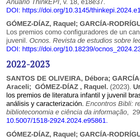
Anuario ThinkEPI
, v. 18, e18e37.
DOI:
https://doi.org/10.3145/thinkepi.2024.
GÓMEZ-DÍAZ, Raquel; GARCÍA-RODRÍGUE
Los premios como configuradores de un canon 
juvenil.
Ocnos. Revista de estudios sobre lec
DOI:
https://doi.org/10.18239/ocnos_2024.2
2022-2023
SANTOS DE OLIVEIRA, Débora; GARCÍA
Araceli; GÓMEZ-DÍAZ , Raquel.
(2023).
Un
los premios de literatura infantil y juvenil br
análisis y caracterización.
Encontros Bibli: r
biblioteconomia e ciência da informação
, 29
10.5007/1518-2924.2024.e95861.
GÓMEZ-DÍAZ, Raquel;
GARCÍA-RODRÍGU