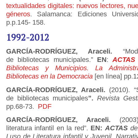
textualidades digitales: nuevos lectores, nu
géneros
. Salamanca: Ediciones Univers
p.p.145- 158.
1992-2012
GARCÍA-RODRÍGUEZ, Araceli.
“Mo
de bibliotecas municipales.”
EN
:
ACTAS
Bibliotecas y Municipios. La Administ
Bibliotecas en la Democracia
[en línea] pp.1
GARCÍA-RODRÍGUEZ, Araceli.
(2010). “
de bibliotecas municipales
”.
Revista Gest
pp.68-73.
PDF
GARCÍA-RODRÍGUEZ, Araceli.
(200
literatura infantil en la red”.
EN:
ACTAS
de
Luso de Literatura infantil y Juvenil. Narra