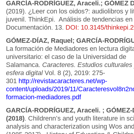
GARCÍA-RODRÍGUEZ, Araceli.; GÓMEZ D
(2019). ¿Leer con los oidos?: audiolibros y lit
juvenil. ThinkEpi. Análisis de tendencias en
Documentación. 13.
DOI: 10.3145/thinkepi.
GÓMEZ-DÍAZ, Raquel;
GARCÍA-RODRÍGUE
La formación de Mediadores en lectura digita
universitario: el caso de la Universidad de
Salamanca.
Caracteres. Estudios culturales y
esfera digital
Vol. 8 (2), 2019: 275-
301
http://revistacaracteres.net/wp-
content/uploads/2019/11/Caracteresvol8n2
formacion-mediadores.pdf
GARCÍA-RODRÍGUEZ, Araceli. ; GÓMEZ-D
(2018)
. Childrenn’s and youth literature in sci
analysis and characterization using Wos a