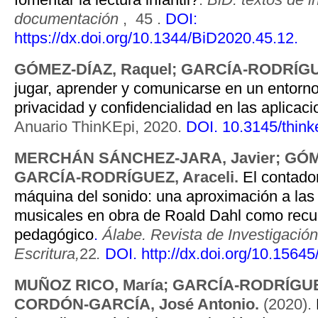
documentación
,
45 .
DOI:
https://dx.doi.org/10.1344/BiD2020.45.12.
GÓMEZ-DÍAZ, Raquel; GARCÍA-RODRÍGUE
jugar, aprender y comunicarse en un entorno
privacidad y confidencialidad en las aplicaci
Anuario ThinKEpi, 2020.
DOI.
10.3145/think
MERCHÁN SÁNCHEZ-JARA, Javier; GÓME
GARCÍA-RODRÍGUEZ, Araceli.
El contador
máquina del sonido: una aproximación a las 
musicales en obra de Roald Dahl como recu
pedagógico
.
Álabe. Revista de Investigación
Escritura,
22
.
DOI.
http://dx.doi.org/10.1564
MUÑOZ RICO, María; GARCÍA-RODRÍGUEZ
CORDÓN-GARCÍA, José Antonio.
(2020).