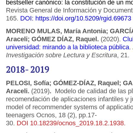
bestseller canónico: la constitución de un mo
Revista General de Información y Documenta
165.
DOI:
https://doi.org/10.5209/rgid.69673
MORENO MULAS, María Antonia; GARC
Araceli; GÓMEZ DÍAZ, Raquel.
(2020).
Clu
universidad: mirando a la biblioteca pública
.
Investigación sobre Lectura y Escritura
, 21.
2018- 2019
PELOSI, Sofía; GÓMEZ-DÍAZ, Raquel; 
Araceli.
(2019)
.
Modelo de calidad de las p
recomendación de aplicaciones infantiles y j
model of recommender systems of applicatio
teenagers Ocnos, 18 (2), pp.17-
30.
DOI 10.18239/ocnos_2019.18.2.1938.