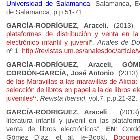
Universidad de Salamanca
.
Salamanca, Ed
de Salamanca, p.p.51-71.
GARCÍA-RODRÍGUEZ, Araceli
. (2013
plataformas de distribución y venta en la
electrónico infantil y juvenil
“.
Anales de Do
nº 1.
http://revistas.um.es/analesdoc/article
GARCÍA-RODRÍGUEZ, Araceli, GÓME
CORDÓN-GARCÍA, José Antonio
. (2013)
de las Maravillas a las maravillas de Alicia
selección de libros en papel a la de libros el
juveniles
“.
Revista Ibersid
, vol.7, p.p.21-32.
GARCÍA-RODRIGUEZ, Araceli
. (2013).
literatura infantil y juvenil en las platafo
venta de libros electrónicos”.
EN
: Cordó
Gómez Díaz, et al. [e-Book].
Documen