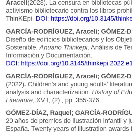
Araceli
(2023). La censura en bibliotecas pú
activismo bibliotecario contra los libros proh
ThinKEpi.
DOI:
https://doi.org/10.3145/thin
GARCÍA-RODRÍGUEZ, Araceli;
GÓMEZ-DÍ
Diseño de edificios bibliotecarios y los Obje
Sostenible.
Anuario Thinkepi
. Análisis de T
Información y Documentación.
DOI:
https://doi.org/10.3145/thinkepi.2022.
GARCÍA-RODRÍGUEZ, Araceli;
GÓMEZ-DÍ
(2022)
.
Children’s and young adults’ literatu
analysis and characterization.
History of Edu
Literature
, XVII, (2) , pp. 355-376.
GÓMEZ-DÍAZ, Raquel; GARCÍA-RODRÍGUE
20 años de premios de ilustración infantil y j
España. Twenty years of illustration awards f