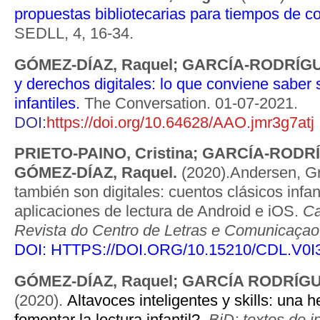
propuestas bibliotecarias para tiempos de c
SEDLL, 4, 16-34.
GÓMEZ-DÍAZ, Raquel; GARCÍA-RODRÍG
y derechos digitales: lo que conviene saber 
infantiles.
The Conversation. 01-07-2021.
DOI:
https://doi.org/10.64628/AAO.jmr3g7atj
PRIETO-PAINO, Cristina; GARCÍA-RODRÍ
GÓMEZ-DÍAZ, Raquel.
(2020).Andersen, Gr
también son digitales: cuentos clásicos infan
aplicaciones de lectura de Android e iOS.
Ca
Revista do Centro de Letras e Comunicaçao
DOI:
HTTPS://DOI.ORG/10.15210/CDL.V0I
GÓMEZ-DÍAZ, Raquel; GARCÍA RODRÍG
(2020).
Altavoces inteligentes y skills: una 
fomentar la lectura infantil?
.
BiD: textos de i