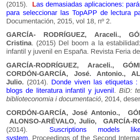
(2015).
L
as demasiadas aplicaciones: pará
para seleccionar las TopAPP de lectura p
Documentación, 2015, vol 18, nº 2.
GARCÍA- RODRÍGUEZ, Araceli., G
Cristina
. (2015) Del boom a la estabilidad
infantil y juvenil en España. Revista Feria 
GARCÍA-RODRÍGUEZ, Araceli., GÓME
CORDÓN-GARCÍA, José. Antonio., 
Julio.
(2014).
Donde viven las etiquetas : 
blogs de literatura infantil y juvenil
.
BiD: t
biblioteconomia i documentació
, 2014, dese
CORDÓN-GARCÍA, José Antonio., GÓM
ALONSO-ARÉVALO, Julio, GARCÍA-ROD
(2014).
Suscriptions models lik
system
.
Proceedings of the Second Interna