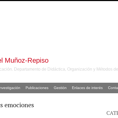
el Muñoz-Repiso
cación. Departamento de Didáctica, Organización y Métodos de
Investigación
Publicaciones
Gestión
Enlaces de interés
Conta
as emociones
CAT