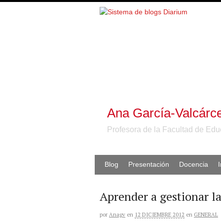
Ana García-Valcárc
Profesora de la Facultad de Edu
Blog
Presentación
Docencia
Aprender a gestionar l
por
Anagv
en
12 DICIEMBRE 2012
en
GENERAL