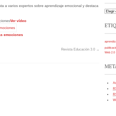
ta a varios expertos sobre aprendizaje emocional y destaca
ciones
Ver vídeo
ETI
las emociones
aprendiz
publicaci
Revista Educación 3.0
→
Web 2.0
MET
A
R
R
W