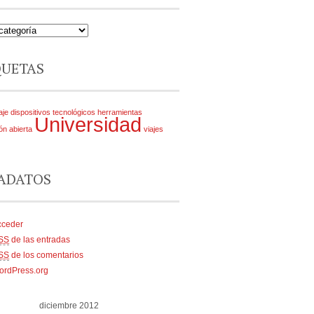
QUETAS
aje
dispositivos tecnológicos
herramientas
Universidad
ón abierta
viajes
ADATOS
cceder
SS
de las entradas
SS
de los comentarios
ordPress.org
diciembre 2012