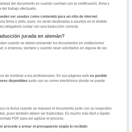
ialidad del documento es cuando cuentan con la certificación, firma y
a del trabajo efectuado.
ueden ser usadas como contenido para un sitio de internet
,
una firma o sello, pues, no serán destinadas a asuntos en el ámbito
s obligatorio contar con una traducción correcta.
aducción jurada en alemán?
sitan cuando se deben presentar los documentos en instituciones
dad, o empresa; siempre y cuando sean solicitados en alguna de las
dos de nombrar a los profesionales. En sus páginas web
es posible
tores disponibles
junto con su correo electrónico donde se puede
ónico la fecha cuando se requiere el documento junto con su respectivo
ridas, pues también deben ser traducidas. Es mucho más fácil y rápido
formato PDF para así agilizar el proceso.
tor procede a armar el presupuesto según lo recibido
.