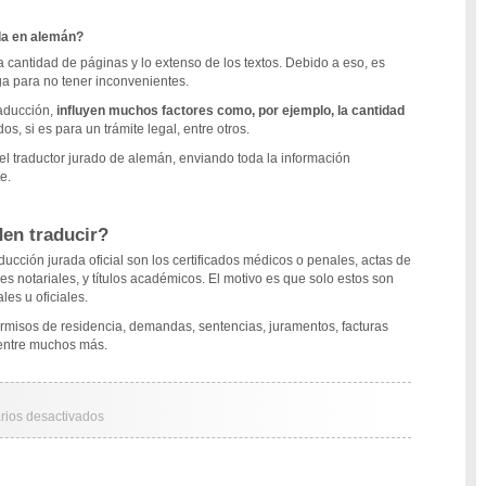
da en alemán?
 cantidad de páginas y lo extenso de los textos. Debido a eso, es
a para no tener inconvenientes.
raducción,
influyen muchos factores como, por ejemplo, la cantidad
ados, si es para un trámite legal, entre otros.
el traductor jurado de alemán, enviando toda la información
e.
en traducir?
cción jurada oficial son los certificados médicos o penales, actas de
s notariales, y títulos académicos. El motivo es que solo estos son
es u oficiales.
rmisos de residencia, demandas, sentencias, juramentos, facturas
 entre muchos más.
ios desactivados