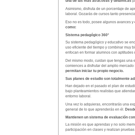
una de las más atractivas y dinámicas
pa
Asimismo, disfruta de un porcentaje de ap
laboral. Gozarás de cursos tanto presenci
Eso no es todo, posee algunos avances y
como:
Sistema pedagógico 360°
Su sistema pedagógico y educativo se enc
uso eficiente del tiempo y combinar muy bi
enfocan en formar alumnos con aptitudes d
Del mismo modo, cuidan que tengas una exp
comiences a disfrutar del amplio mercado 
permitan iniciar tu propio negocio.
Sus planes de estudio son totalmente a
Han dejado en el pasado el plan de estud
bajo planteamientos realistas que atienda
entorno laboral.
Una vez lo adquieras, encontrarás una expl
general de lo que aprenderás en él.
Desde
Mantienen un sistema de evaluación con
La misión es que aprendas y no solo memor
participación en clases y realizan pruebas