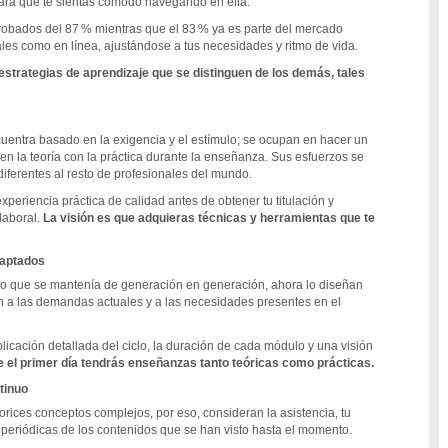
ra que te sientas cómodo navegando en ella.
robados del 87 % mientras que el 83 % ya es parte del mercado
ales como en línea, ajustándose a tus necesidades y ritmo de vida.
estrategias de aprendizaje que se distinguen de los demás, tales
uentra basado en la exigencia y el estímulo; se ocupan en hacer un
en la teoría con la práctica durante la enseñanza. Sus esfuerzos se
iferentes al resto de profesionales del mundo.
eriencia práctica de calidad antes de obtener tu titulación y
laboral.
La visión es que adquieras técnicas y herramientas que te
daptados
io que se mantenía de generación en generación, ahora lo diseñan
n a las demandas actuales y a las necesidades presentes en el
icación detallada del ciclo, la duración de cada módulo y una visión
 el primer día tendrás enseñanzas tanto teóricas como prácticas.
tinuo
ices conceptos complejos, por eso, consideran la asistencia, tu
 periódicas de los contenidos que se han visto hasta el momento.