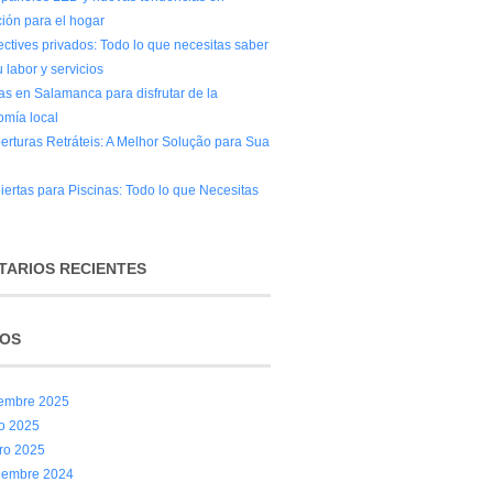
ción para el hogar
ectives privados: Todo lo que necesitas saber
 labor y servicios
as en Salamanca para disfrutar de la
omía local
erturas Retráteis: A Melhor Solução para Sua
iertas para Piscinas: Todo lo que Necesitas
ARIOS RECIENTES
VOS
iembre 2025
io 2025
ro 2025
iembre 2024