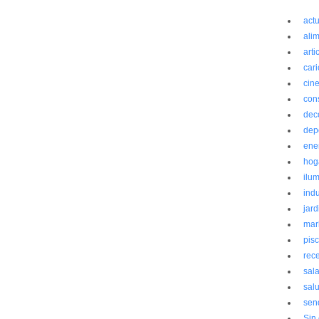
act
ali
arti
cari
cin
con
dec
dep
ene
hog
ilu
indu
jard
mark
pis
rec
sal
sal
sen
Sin