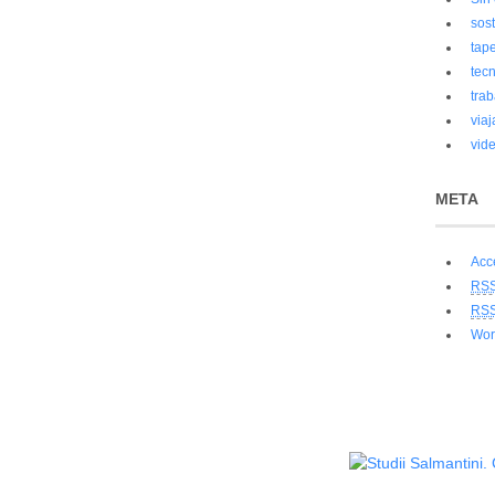
sost
tap
tec
trab
viaj
vid
META
Acc
RS
RS
Wor
Política de privacidad