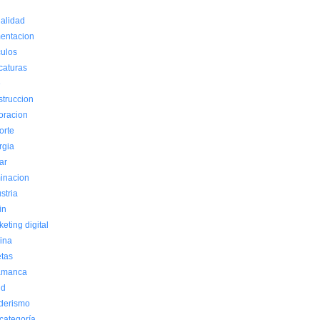
ualidad
mentacion
culos
caturas
e
struccion
oracion
orte
rgia
ar
minacion
stria
in
eting digital
cina
etas
amanca
ud
derismo
 categoría