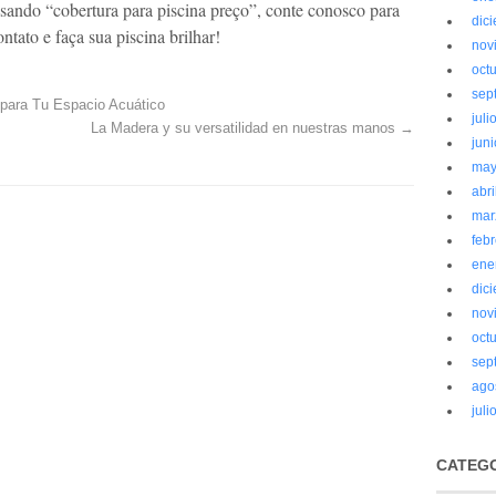
sando “cobertura para piscina preço”, conte conosco para
dic
ntato e faça sua piscina brilhar!
nov
oct
sep
 para Tu Espacio Acuático
juli
La Madera y su versatilidad en nuestras manos
→
jun
may
abri
mar
feb
ene
dic
nov
oct
sep
ago
juli
CATEG