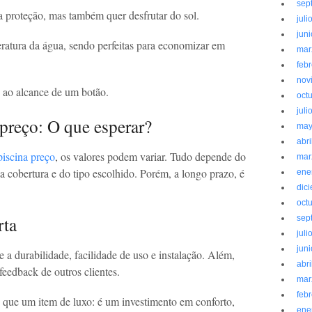
sep
a proteção, mas também quer desfrutar do sol.
juli
jun
ratura da água, sendo perfeitas para economizar em
mar
feb
nov
 ao alcance de um botão.
oct
juli
 preço: O que esperar?
may
abri
piscina preço
, os valores podem variar. Tudo depende do
mar
a cobertura e do tipo escolhido. Porém, a longo prazo, é
ene
dic
oct
rta
sep
juli
jun
e a durabilidade, facilidade de uso e instalação. Além,
abri
feedback de outros clientes.
mar
feb
 que um item de luxo: é um investimento em conforto,
ene