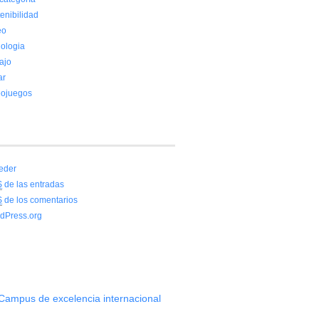
enibilidad
eo
nologia
ajo
ar
eojuegos
eder
S
de las entradas
S
de los comentarios
dPress.org