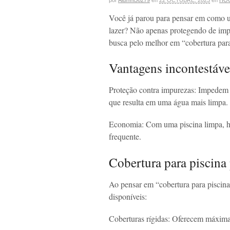
por
Alumni36279
en
22 OCTUBRE, 2023
en
HO
Você já parou para pensar em como um
lazer? Não apenas protegendo de i
busca pelo melhor em “cobertura para 
Vantagens incontestáve
Proteção contra impurezas: Impedem a 
que resulta em uma água mais limpa.
Economia: Com uma piscina limpa, h
frequente.
Cobertura para piscina 
Ao pensar em “cobertura para piscina 
disponíveis:
Coberturas rígidas: Oferecem máxima 