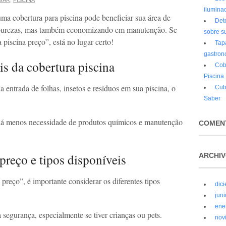
GAR
,
PISCINA
ilumina
a cobertura para piscina pode beneficiar sua área de
Det
mpurezas, mas também economizando em manutenção. Se
sobre su
piscina preço”, está no lugar certo!
Tap
gastron
is da cobertura piscina
Cob
Piscina
entrada de folhas, insetos e resíduos em sua piscina, o
Cub
Saber
á menos necessidade de produtos químicos e manutenção
COMENT
preço e tipos disponíveis
ARCHI
preço”, é importante considerar os diferentes tipos
dic
jun
ene
segurança, especialmente se tiver crianças ou pets.
nov