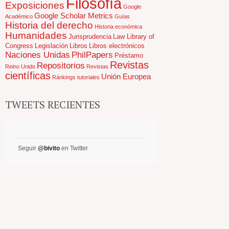
Filosofía
Exposiciones
Google
Google Scholar Metrics
Académico
Guías
Historia del derecho
Historia económica
Humanidades
Jurisprudencia
Law Library of
Congress
Legislación
Libros
Libros electrónicos
Naciones Unidas
PhilPapers
Préstamo
Revistas
Repositorios
Reino Unido
Revistas
científicas
Unión Europea
Ránkings
tutoriales
TWEETS RECIENTES
Seguir
@bivito
en Twitter