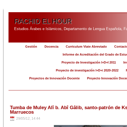
RACHID EL HOUR
Estudios Árabes e Islámicos, Departamento de Lengua Española, Fac
Gestión
Docencia
Curriculum Viate Abreviado
Contact
Informe de Acreditación del Grado de Estu
Proyecto de Investigación I+D+I 2011
In
Proyecto de investigación I+D+i 2020-2022
Proyectos de Innovación Docente
Proyecto Innovación Doce
Tumba de Muley Alî b. Abî Gâlib, santo-patrón de Ks
Marruecos
29/05/12, 14:44