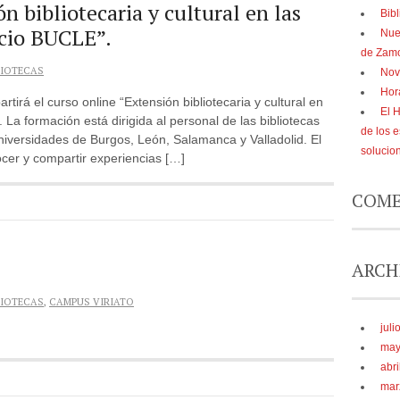
n bibliotecaria y cultural en las
Bibl
rcio BUCLE”.
Nue
de Zam
LIOTECAS
Nov
Hor
rtirá el curso online “Extensión bibliotecaria y cultural en
El 
 La formación está dirigida al personal de las bibliotecas
de los 
niversidades de Burgos, León, Salamanca y Valladolid. El
solucio
ocer y compartir experiencias […]
COME
ARCH
LIOTECAS
,
CAMPUS VIRIATO
juli
may
abri
mar