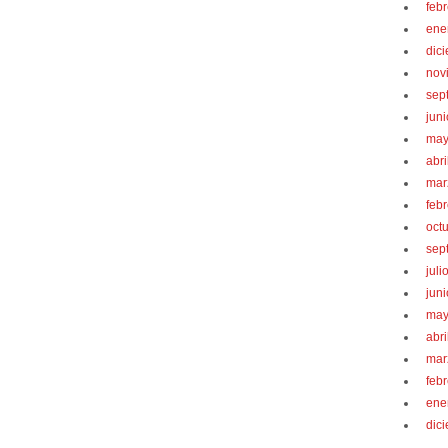
feb
ene
dic
nov
sep
jun
may
abri
mar
feb
oct
sep
juli
jun
may
abri
mar
feb
ene
dic