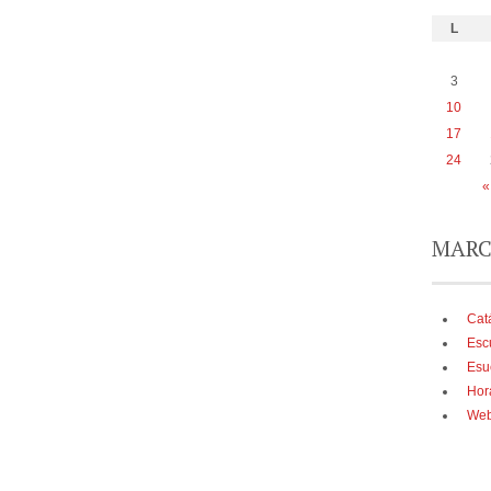
L
3
10
17
24
«
MARC
Cat
Esc
Esu
Hor
Web