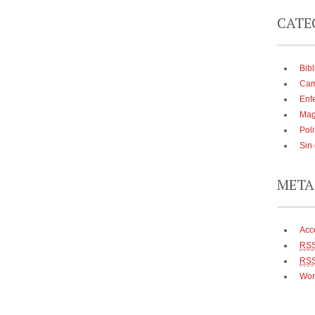
CATE
Bibl
Cam
Enf
Mag
Poli
Sin
META
Acc
RS
RS
Wor