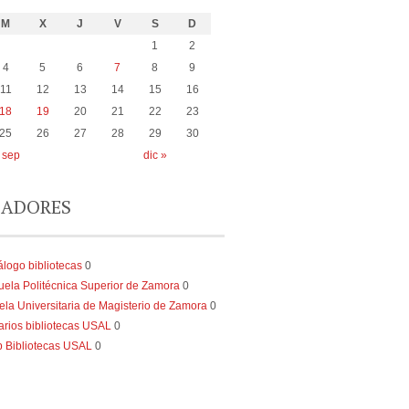
M
X
J
V
S
D
1
2
4
5
6
7
8
9
11
12
13
14
15
16
18
19
20
21
22
23
25
26
27
28
29
30
 sep
dic »
ADORES
álogo bibliotecas
0
uela Politécnica Superior de Zamora
0
ela Universitaria de Magisterio de Zamora
0
arios bibliotecas USAL
0
 Bibliotecas USAL
0