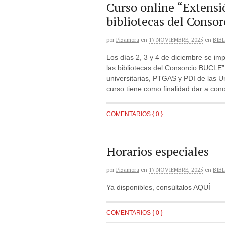
Curso online “Extensió
bibliotecas del Conso
por
Pizamora
en
17 NOVIEMBRE, 2025
en
BIB
Los días 2, 3 y 4 de diciembre se impa
las bibliotecas del Consorcio BUCLE”.
universitarias, PTGAS y PDI de las U
curso tiene como finalidad dar a con
COMENTARIOS { 0 }
Horarios especiales
por
Pizamora
en
17 NOVIEMBRE, 2025
en
BIB
Ya disponibles, consúltalos AQUÍ
COMENTARIOS { 0 }