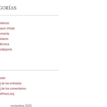
GORÍAS
iotecas
pus Viriato
ermería
isterio
técnica
 categoría
eder
S
de las entradas
S
de los comentarios
dPress.org
noviembre 2025