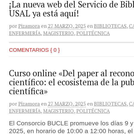
¡La nueva web del Servicio de Bibl
USAL ya está aquí!
por
Pizamora
en
27 MARZO, 2025
en
BIBLIOTECAS
,
C
ENFERMERÍA
,
MAGISTERIO
,
POLITÉCNICA
COMENTARIOS { 0 }
Curso online «Del paper al recon
científico: el ecosistema de la pu
científica»
por
Pizamora
en
27 MARZO, 2025
en
BIBLIOTECAS
,
C
ENFERMERÍA
,
MAGISTERIO
,
POLITÉCNICA
El Consorcio BUCLE promueve los días 9 y 
2025, en horario de 10:00 a 12:00 horas, el