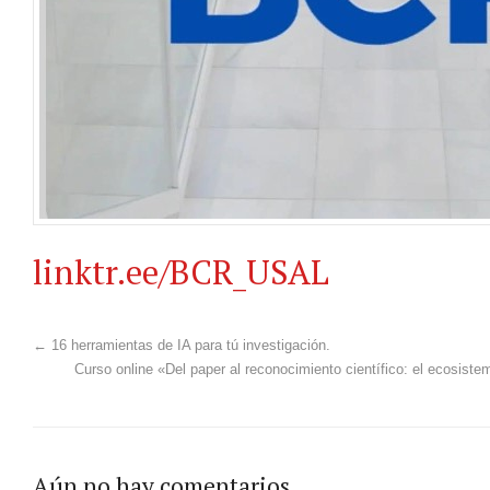
linktr.ee/BCR_USAL
←
16 herramientas de IA para tú investigación.
Curso online «Del paper al reconocimiento científico: el ecosiste
Aún no hay comentarios.