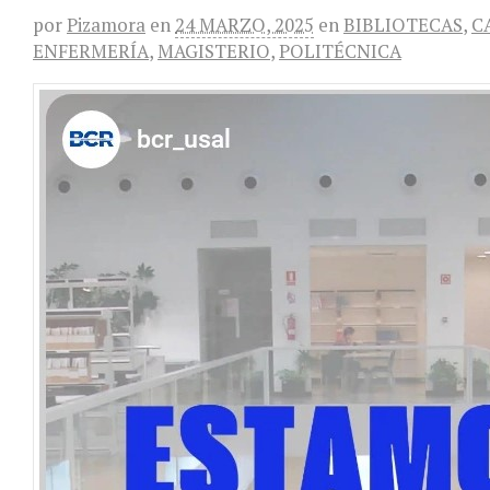
por
Pizamora
en
24 MARZO, 2025
en
BIBLIOTECAS
,
C
ENFERMERÍA
,
MAGISTERIO
,
POLITÉCNICA