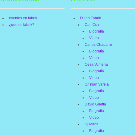
eventos en fabrik
DJ en Fabrik
¿que es fabrik?
Carl Cox
Biografía
Video
Carlos Chaparro
Biografía
Video
Cesar Almena
Biografía
Video
Cristian Varela
Biografía
Video
David Guetta
Biografía
Video
Dj Marta
Biografía