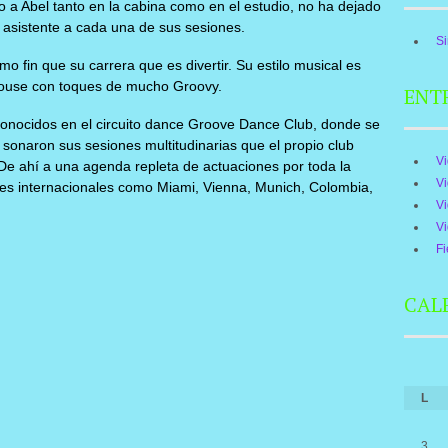
 a Abel tanto en la cabina como en el estudio, no ha dejado
o asistente a cada una de sus sesiones.
Si
o fin que su carrera que es divertir. Su estilo musical es
ouse con toques de mucho Groovy.
ENT
conocidos en el circuito dance Groove Dance Club, donde se
o sonaron sus sesiones multitudinarias que el propio club
V
 De ahí a una agenda repleta de actuaciones por toda la
V
des internacionales como Miami, Vienna, Munich, Colombia,
V
V
Fi
CAL
L
3