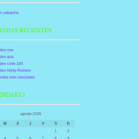
n categoría
RADAS RECIENTES
ideo row
ideo goa
ideo code 100
ideo Nicky Romero
estas más conocidas
ENDARIO
agosto 2026
M
X
J
V
S
D
1
2
4
5
6
7
8
9