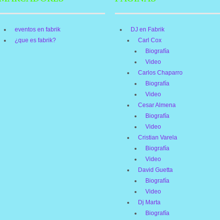
eventos en fabrik
DJ en Fabrik
¿que es fabrik?
Carl Cox
Biografía
Video
Carlos Chaparro
Biografía
Video
Cesar Almena
Biografía
Video
Cristian Varela
Biografía
Video
David Guetta
Biografía
Video
Dj Marta
Biografía