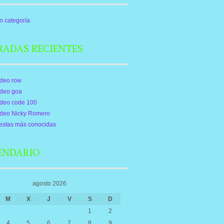
n categoría
RADAS RECIENTES
ideo row
ideo goa
ideo code 100
ideo Nicky Romero
estas más conocidas
ENDARIO
agosto 2026
M
X
J
V
S
D
1
2
4
5
6
7
8
9