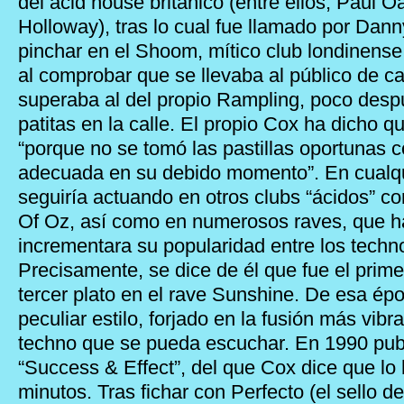
del acid house británico (entre ellos, Paul O
Holloway), tras lo cual fue llamado por Dan
pinchar en el Shoom, mítico club londinense 
al comprobar que se llevaba al público de ca
superaba al del propio Rampling, poco desp
patitas en la calle. El propio Cox ha dicho 
“porque no se tomó las pastillas oportunas c
adecuada en su debido momento”. En cualqu
seguiría actuando en otros clubs “ácidos” 
Of Oz, así como en numerosos raves, que h
incrementara su popularidad entre los tech
Precisamente, se dice de él que fue el primer
tercer plato en el rave Sunshine. De esa ép
peculiar estilo, forjado en la fusión más vib
techno que se pueda escuchar. En 1990 publ
“Success & Effect”, del que Cox dice que lo 
minutos. Tras fichar con Perfecto (el sello d