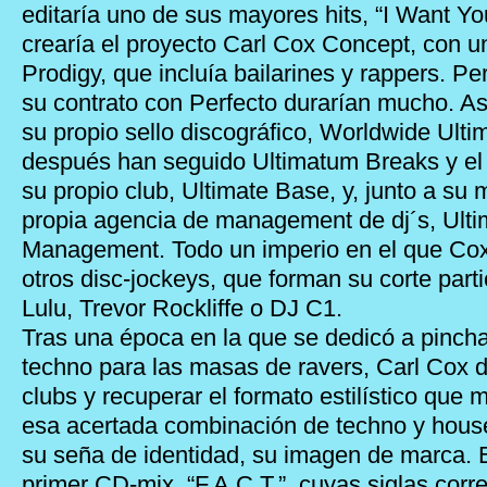
editaría uno de sus mayores hits, “I Want You
crearía el proyecto Carl Cox Concept, con u
Prodigy, que incluía bailarines y rappers. Pe
su contrato con Perfecto durarían mucho. As
su propio sello discográfico, Worldwide Ulti
después han seguido Ultimatum Breaks y el 
su propio club, Ultimate Base, y, junto a su 
propia agencia de management de dj´s, Ult
Management. Todo un imperio en el que Cox
otros disc-jockeys, que forman su corte parti
Lulu, Trevor Rockliffe o DJ C1.
Tras una época en la que se dedicó a pincha
techno para las masas de ravers, Carl Cox de
clubs y recuperar el formato estilístico que
esa acertada combinación de techno y house
su seña de identidad, su imagen de marca. 
primer CD-mix, “F.A.C.T.”, cuyas siglas corr