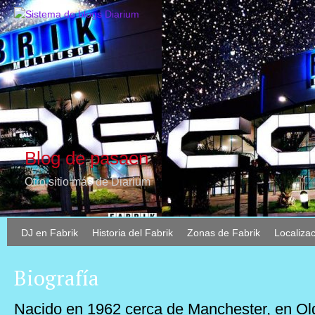
Blog de pasaen
Otro sitio más de Diarium
DJ en Fabrik
Historia del Fabrik
Zonas de Fabrik
Localiza
Biografía
Nacido en 1962 cerca de Manchester, en O