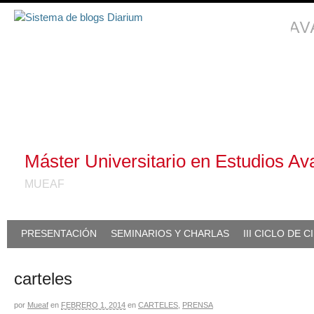
Máster Universitario en Estudios Av
MUEAF
PRESENTACIÓN
SEMINARIOS Y CHARLAS
III CICLO DE 
carteles
por
Mueaf
en
FEBRERO 1, 2014
en
CARTELES
,
PRENSA