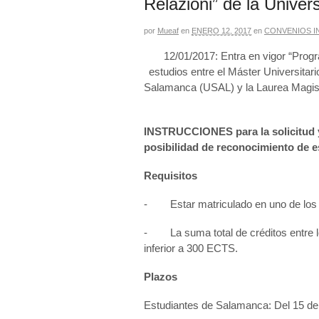
Relazioni” de la Unive
por
Mueaf
en
ENERO 12, 2017
en
CONVENIOS I
12/01/2017: Entra en vigor “Prog
estudios entre el Máster Universitar
Salamanca (USAL) y la Laurea Magistra
INSTRUCCIONES
para la solicitu
posibilidad de reconocimiento de es
Requisitos
- Estar matriculado en uno de los d
- La suma total de créditos entre lo
inferior a 300 ECTS.
Plazos
Estudiantes de Salamanca: Del 15 de 