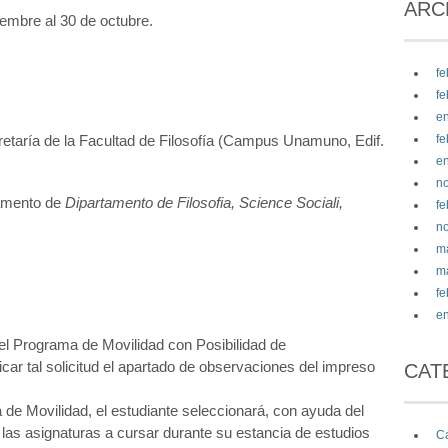
ARC
iembre al 30 de octubre.
fe
fe
e
etaría de la Facultad de Filosofía (Campus Unamuno, Edif.
fe
e
n
tamento de
Dipartamento de Filosofia, Science Sociali,
fe
n
m
m
fe
e
n el Programa de Movilidad con Posibilidad de
car tal solicitud el apartado de observaciones del impreso
CAT
de Movilidad, el estudiante seleccionará, con ayuda del
 las asignaturas a cursar durante su estancia de estudios
Ca