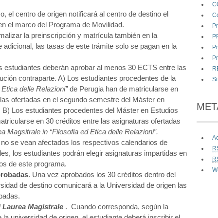
C
, el centro de origen notificará al centro de destino el
Co
 en el marco del Programa de Movilidad.
P
malizar la preinscripción y matrícula también en la
P
e adicional, las tasas de este trámite solo se pagan en la
Pr
Pr
los estudiantes deberán aprobar al menos 30 ECTS entre las
R
itución contraparte. A) Los estudiantes procedentes de la
Si
d Etica delle Relazioni”
de Perugia
han de matricularse en
s las ofertadas en el segundo semestre del Máster en
MET
. B) Los estudiantes procedentes del Máster en Estudios
tricularse en 30 créditos entre las asignaturas ofertadas
a Magsitrale in “Filosofia ed Etica delle Relazioni”.
A
o se vean afectados los respectivos calendarios de
R
s, los estudiantes podrán elegir asignaturas impartidas en
R
los de este programa.
W
probadas
. Una vez aprobados los 30 créditos dentro del
sidad de destino comunicará a la Universidad de origen las
obadas.
i Laurea Magistrale
. Cuando corresponda, según la
 la universidad de origen, el estudiante deberá inscribir el