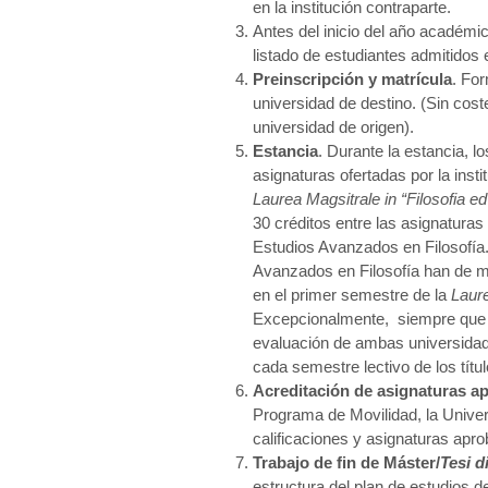
en la institución contraparte.
Antes del inicio del año académico
listado de estudiantes admitidos
Preinscripción y matrícula
. For
universidad de destino. (Sin cost
universidad de origen).
Estancia
. Durante la estancia, 
asignaturas ofertadas por la inst
Laurea Magsitrale
in “Filosofia e
30 créditos entre las asignatura
Estudios Avanzados en Filosofía
Avanzados en Filosofía han de ma
en el primer semestre de la
Laure
Excepcionalmente, siempre que n
evaluación de ambas universidade
cada semestre lectivo de los títu
Acreditación de asignaturas a
Programa de Movilidad, la Univer
calificaciones y asignaturas apr
Trabajo de fin de Máster/
Tesi d
estructura del plan de estudios de