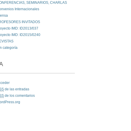
ONFERENCIAS, SEMINARIOS, CHARLAS
nvenios Internacionales
rensa
ROFESORES INVITADOS
oyecto IMD: ID2013/037
oyecto IMD: ID2015/0240
EVISTAS
n categoría
A
cceder
SS
de las entradas
SS
de los comentarios
ordPress.org