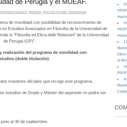
rsidad de Perugia y el MUEAF.
I
PROFE
NTERNACIONALES
,
PRENSA
,
PROYECTO IMD: ID2015/0240
marzo
rama de movilidad con posibilidad de reconocimiento de
V
io en Estudios Avanzados en Filosofía de la Universidad de
PROFE
le in “Filosofia ed Etica delle Relazioni” de la Universidad
marzo
de Perugia (UP)”.
12
titula
d y realización del programa de movilidad con
Etica 
tudios (doble titulación).
el MU
V
PROF
Ac
os másteres oficiales que recoge este programa.
Maestr
Catól
s estudios de Grado y Máster del aspirante no podrá ser
COM
junio al 30 de septiembre.