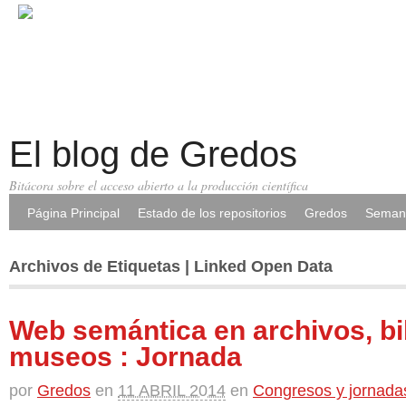
El blog de Gredos
Bitácora sobre el acceso abierto a la producción científica
Página Principal
Estado de los repositorios
Gredos
Semana
Archivos de Etiquetas | Linked Open Data
Web semántica en archivos, bi
museos : Jornada
por
Gredos
en
11 ABRIL 2014
en
Congresos y jornada