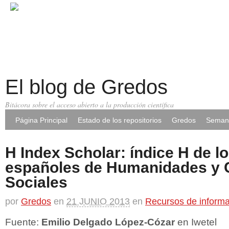
El blog de Gredos
Bitácora sobre el acceso abierto a la producción científica
Página Principal
Estado de los repositorios
Gredos
Semana
H Index Scholar: índice H de l
españoles de Humanidades y 
Sociales
por
Gredos
en
21 JUNIO 2013
en
Recursos de inform
Fuente:
Emilio Delgado López-Cózar
en Iwetel