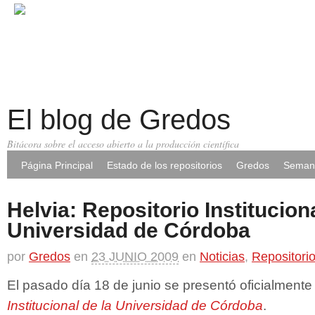
El blog de Gredos
Bitácora sobre el acceso abierto a la producción científica
Página Principal
Estado de los repositorios
Gredos
Semana
Helvia: Repositorio Instituciona
Universidad de Córdoba
por
Gredos
en
23 JUNIO 2009
en
Noticias
,
Repositori
El pasado día 18 de junio se presentó oficialment
Institucional de la Universidad de Córdoba
.