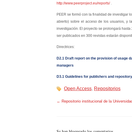
http://www.peerproject.eu/reports/
.
PEER se formó con la finalidad de investigar lo
abierto) sobre el acceso de los usuarios, y l
investigación. El proyecto se prolongará hast
ser publicados en 300 revistas estarán disponi
Directrices:
D2.1 Draft report on the provision of usage 
managers
D3.1 Guidelines for publishers and repositor
Open Access
,
Repositorios
←
Repositorio institucional de la Universi
Se han bloqueado los comentarios.