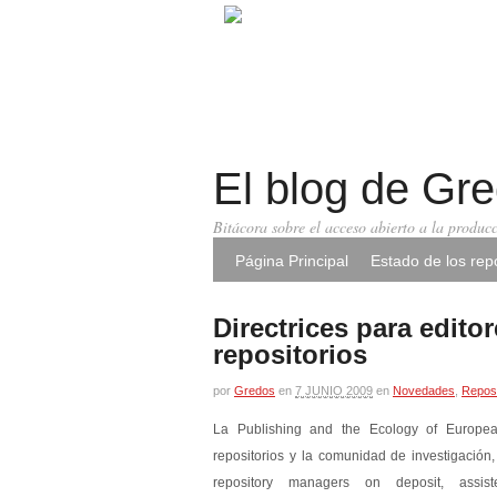
El blog de Gr
Bitácora sobre el acceso abierto a la producc
Página Principal
Estado de los repo
Directrices para edito
repositorios
por
Gredos
en
7 JUNIO 2009
en
Novedades
,
Reposi
La Publishing and the Ecology of Europ
repositorios y la comunidad de investigación
repository managers on deposit, assist