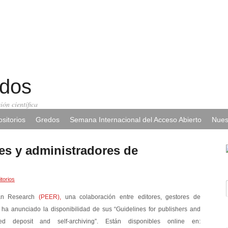
edos
ión científica
sitorios
Gredos
Semana Internacional del Acceso Abierto
Nues
res y administradores de
torios
ean Research
(PEER),
una colaboración entre editores, gestores de
, ha anunciado la disponibilidad de sus “Guidelines for publishers and
ed deposit and self-archiving”. Están disponibles online en: