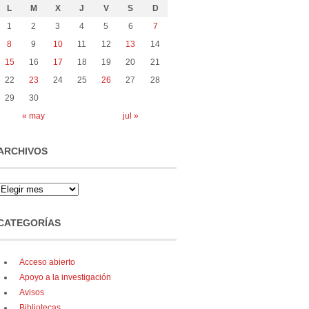
L
M
X
J
V
S
D
1
2
3
4
5
6
7
8
9
10
11
12
13
14
15
16
17
18
19
20
21
22
23
24
25
26
27
28
29
30
« may
jul »
ARCHIVOS
CATEGORÍAS
Acceso abierto
Apoyo a la investigación
Avisos
Bibliotecas