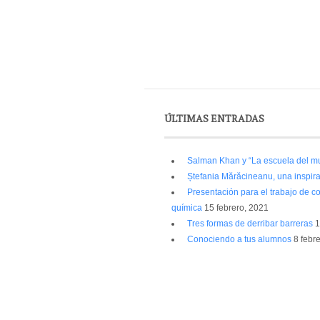
ÚLTIMAS ENTRADAS
Salman Khan y “La escuela del m
Ștefania Mărăcineanu, una inspir
Presentación para el trabajo de co
química
15 febrero, 2021
Tres formas de derribar barreras
1
Conociendo a tus alumnos
8 febr