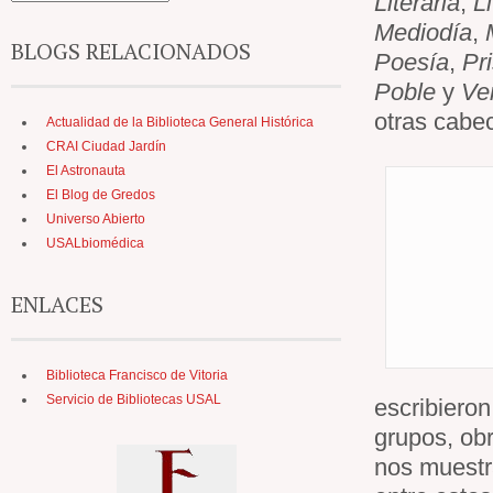
Literaria
,
Li
Mediodía
,
BLOGS RELACIONADOS
Poesía
,
Pr
Poble
y
Ve
otras cabe
Actualidad de la Biblioteca General Histórica
CRAI Ciudad Jardín
El Astronauta
El Blog de Gredos
Universo Abierto
USALbiomédica
ENLACES
Biblioteca Francisco de Vitoria
Servicio de Bibliotecas USAL
escribiero
grupos, obr
nos muestr