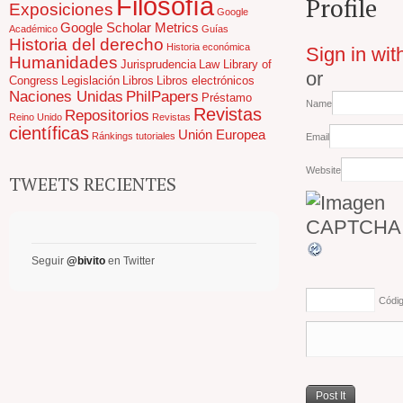
Filosofía
Profile
Exposiciones
Google
Google Scholar Metrics
Académico
Guías
Historia del derecho
Historia económica
Sign in wit
Humanidades
Jurisprudencia
Law Library of
or
Congress
Legislación
Libros
Libros electrónicos
Naciones Unidas
PhilPapers
Préstamo
Name
Revistas
Repositorios
Reino Unido
Revistas
científicas
Unión Europea
Ránkings
tutoriales
Email
Website
TWEETS RECIENTES
Seguir
@bivito
en Twitter
Códi