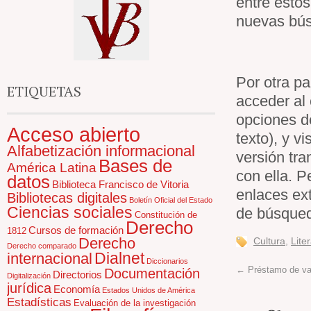
entre estos
nuevas bú
Por otra p
ETIQUETAS
acceder al 
opciones d
Acceso abierto
texto), y v
Alfabetización informacional
versión tra
Bases de
América Latina
con ella. P
datos
Biblioteca Francisco de Vitoria
enlaces ext
Bibliotecas digitales
Boletín Oficial del Estado
Ciencias sociales
de búsque
Constitución de
Derecho
Cursos de formación
1812
Derecho
Cultura
,
Lite
Derecho comparado
Dialnet
internacional
Diccionarios
←
Préstamo de va
Documentación
Directorios
Digitalización
jurídica
Economía
Estados Unidos de América
Estadísticas
Evaluación de la investigación