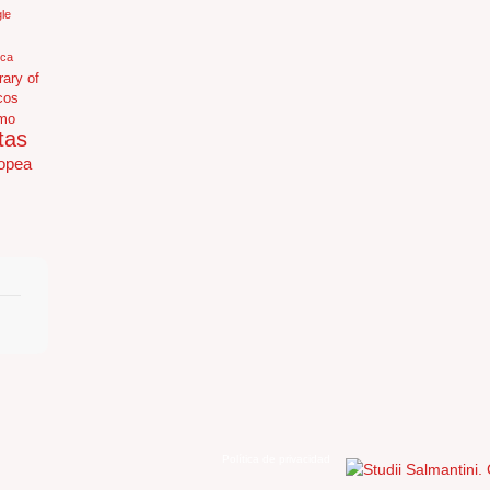
le
ica
rary of
cos
mo
tas
opea
Política de privacidad