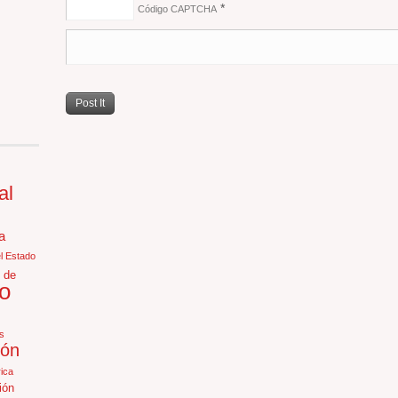
*
Código CAPTCHA
al
a
el Estado
 de
o
s
ión
ica
ión