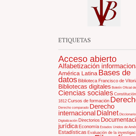
ETIQUETAS
Acceso abierto
Alfabetización informacion
Bases de
América Latina
datos
Biblioteca Francisco de Vitori
Bibliotecas digitales
Boletín Oficial d
Ciencias sociales
Constitución
Derech
Cursos de formación
1812
Derecho
Derecho comparado
Dialnet
internacional
Diccionario
Documentac
Directorios
Digitalización
jurídica
Economía
Estados Unidos de Amér
Estadísticas
Evaluación de la investigac