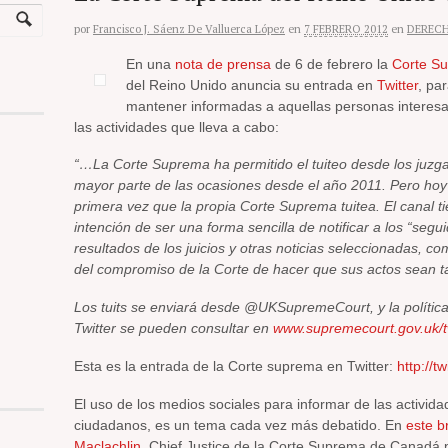
por
Francisco J. Sáenz De Valluerca López
en
7 FEBRERO 2012
en
DEREC
En una
nota de prensa
de 6 de febrero la
Corte S
del Reino Unido anuncia su entrada en
Twitter
, pa
mantener informadas a aquellas personas interes
las actividades que lleva a cabo:
“…La Corte Suprema ha permitido el tuiteo desde los juzg
mayor parte de las ocasiones desde el año 2011. Pero hoy
primera vez que la propia Corte Suprema tuitea. El canal ti
intención de ser una forma sencilla de notificar a los “segui
resultados de los juicios y otras noticias seleccionadas, c
del compromiso de la Corte de hacer que sus actos sean t
Los tuits se enviará desde @UKSupremeCourt, y la polític
Twitter se pueden consultar en
www.supremecourt.gov.uk/tw
Esta es la entrada de la Corte suprema en Twitter:
http://
El uso de los medios sociales para informar de las actividad
ciudadanos, es un tema cada vez más debatido. En
este b
Maclachlin
, Chief Justice de la Corte Suprema de Canadá 