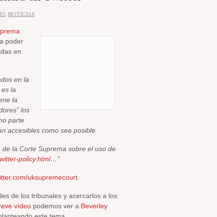
HO
,
NOTICIAS
uprema
ra poder
adas en
ados en la
 es la
ene la
dores” los
omo parte
an accesibles como sea posible.
a de la Corte Suprema sobre el uso de
itter-policy.html
…”
twitter.com/uksupremecourt
.
es de los tribunales y acercarlos a los
reve vídeo
podemos ver a
Beverley
planteando este tema.