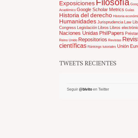
Filosofía
Exposiciones
Goog
Google Scholar Metrics
Académico
Guías
Historia del derecho
Historia económ
Humanidades
Jurisprudencia
Law Lib
Congress
Legislación
Libros
Libros electróni
Naciones Unidas
PhilPapers
Présta
Revis
Repositorios
Reino Unido
Revistas
científicas
Unión Eur
Ránkings
tutoriales
TWEETS RECIENTES
Seguir
@bivito
en Twitter