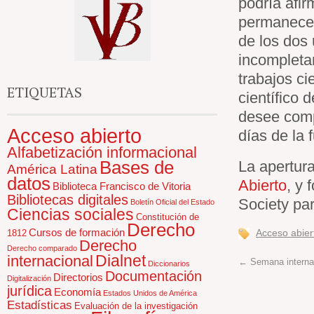
podría afir
permanecer
de los dos 
incompletam
trabajos ci
ETIQUETAS
científico 
desee comp
Acceso abierto
días de la 
Alfabetización informacional
Bases de
La apertura
América Latina
datos
Abierto
, y
Biblioteca Francisco de Vitoria
Bibliotecas digitales
Society par
Boletín Oficial del Estado
Ciencias sociales
Constitución de
Derecho
Cursos de formación
Acceso abier
1812
Derecho
Derecho comparado
Dialnet
internacional
←
Semana internac
Diccionarios
Documentación
Directorios
Digitalización
jurídica
Economía
Estados Unidos de América
Estadísticas
Evaluación de la investigación