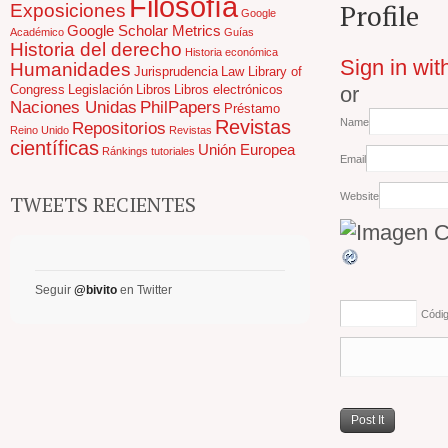
Filosofía
Profile
Exposiciones
Google
Google Scholar Metrics
Académico
Guías
Historia del derecho
Historia económica
Sign in wit
Humanidades
Jurisprudencia
Law Library of
Congress
Legislación
Libros
Libros electrónicos
or
Naciones Unidas
PhilPapers
Préstamo
Revistas
Name
Repositorios
Reino Unido
Revistas
científicas
Unión Europea
Ránkings
tutoriales
Email
Website
TWEETS RECIENTES
Seguir
@bivito
en Twitter
Códi