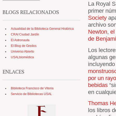
La Royal So
primer nú
BLOGS RELACIONADOS
Society
apa
archivo so
Actualidad de la Biblioteca General Histórica
Newton
,
el
CRAI Ciudad Jardín
de Benjamí
El Astronauta
El Blog de Gredos
Los lector
Universo Abierto
algunas gem
USALbiomédica
incluyendo
monstruos
ENLACES
por un ray
bebidas
“si
Biblioteca Francisco de Vitoria
en cualquie
Servicio de Bibliotecas USAL
Thomas He
los libros