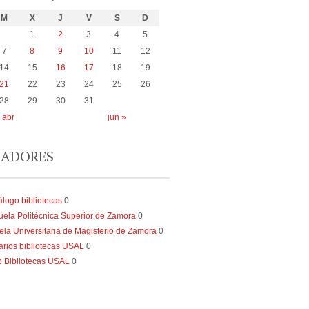
M
X
J
V
S
D
1
2
3
4
5
7
8
9
10
11
12
14
15
16
17
18
19
21
22
23
24
25
26
28
29
30
31
 abr
jun »
ADORES
álogo bibliotecas
0
uela Politécnica Superior de Zamora
0
ela Universitaria de Magisterio de Zamora
0
arios bibliotecas USAL
0
 Bibliotecas USAL
0