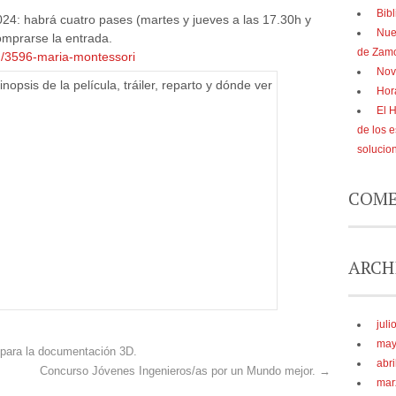
Bibl
24: habrá cuatro pases (martes y jueves a las 17.30h y
Nue
mprarse la entrada.
de Zam
m/3596-maria-montessori
Nov
Hor
El 
de los 
solucio
COME
ARCH
juli
may
l para la documentación 3D.
abri
Concurso Jóvenes Ingenieros/as por un Mundo mejor.
→
mar