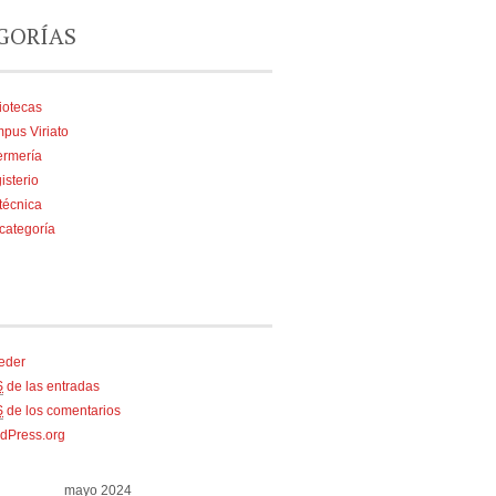
GORÍAS
iotecas
pus Viriato
ermería
isterio
técnica
 categoría
eder
S
de las entradas
S
de los comentarios
dPress.org
mayo 2024