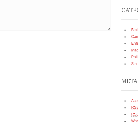
CATE
Bibl
Cam
Enf
Mag
Poli
Sin
META
Acc
RS
RS
Wor