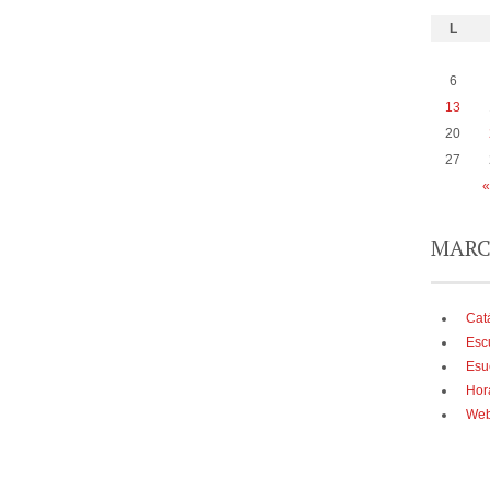
L
6
13
20
27
«
MARC
Cat
Esc
Esu
Hor
Web