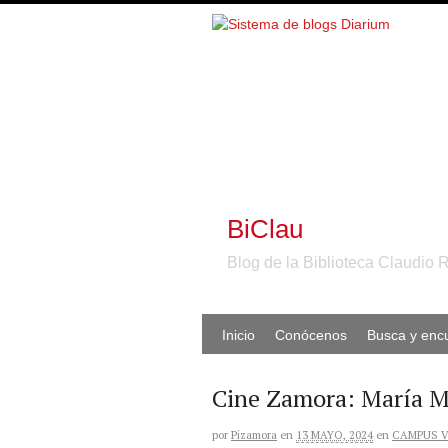
BiClau
Blog de la Biblioteca Claudio 
Inicio
Conócenos
Busca y enc
Cine Zamora: María M
por
Pizamora
en
13 MAYO, 2024
en
CAMPUS V