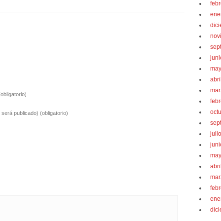
feb
ene
dic
nov
sep
jun
may
abri
mar
(obligatorio)
feb
oct
o será publicado)
(obligatorio)
sep
juli
jun
may
abri
mar
feb
ene
dic