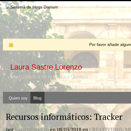
Por favor añade algunos
Laura Sastre Lorenzo
Blog Didáctica de la Física y Química
Quien soy
Blog
Recursos informáticos: Tracker
por
Lsastrelorenzo
en
08/03/2018
en
CREATIVIDAD
,
M