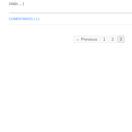
(más…)
COMENTARIOS { 1 }
← Previous
1
2
3