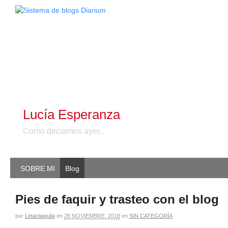
Lucía Esperanza
Como decíamos ayer..
SOBRE MI
Blog
Pies de faquir y trasteo con el blog
por
Letardaguila
en
28 NOVIEMBRE, 2018
en
SIN CATEGORÍA